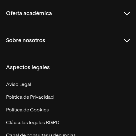
La
Rioja
Oferta académica
Grados
Sobre nosotros
Másteres Oficiales
Másteres Propios
Misión y Valores
Aspectos legales
Doctorados
Facultades
Experto Universitario
Nuestro Equipo
Aviso Legal
Postgrados
Trabaja en UNIR
Política de Privacidad
Cursos Universitarios
Actualidad
Política de Cookies
UNIR Revista
Cláusulas legales RGPD
Eventos
Canal de consultas y denuncias