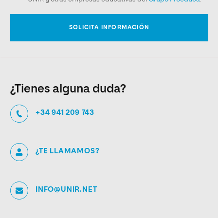
¿Tienes alguna duda?
+34 941 209 743
¿TE LLAMAMOS?
INFO@UNIR.NET