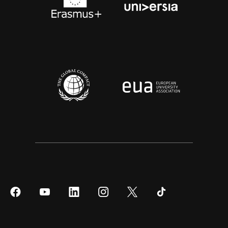
Síguenos
Síguenos
Síguenos
Síguenos
Síguenos
Síguenos
en
en
en
en
en
en
Facebook
YouTube
LinkedIn
Instagram
Twitter
Tiktok