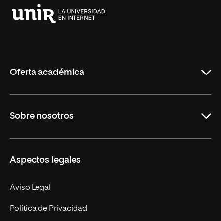
Universidad
Internacional
de
La
Rioja
Oferta académica
Grados
Sobre nosotros
Másteres Oficiales
Másteres Propios
Misión y Valores
Aspectos legales
Doctorados
Facultades
Experto Universitario
Nuestro Equipo
Aviso Legal
Postgrados
Trabaja en UNIR
Política de Privacidad