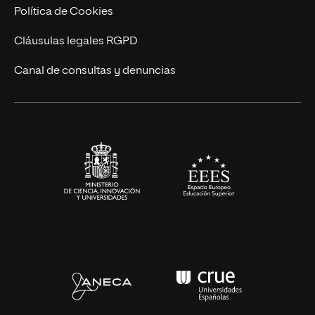
Cursos Universitarios
Actualidad
Política de Cookies
UNIR Revista
Cláusulas legales RGPD
Eventos
Canal de consultas y denuncias
Alianzas corporativas
Sala de prensa
Contacto