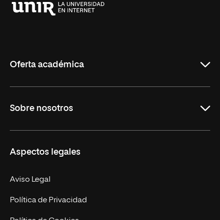
Universidad
Internacional
de
La
Rioja
Oferta académica
Grados
Sobre nosotros
Másteres Oficiales
Másteres Propios
Misión y Valores
Aspectos legales
Doctorados
Facultades
Experto Universitario
Nuestro Equipo
Aviso Legal
Postgrados
Trabaja en UNIR
Política de Privacidad
Cursos Universitarios
Actualidad