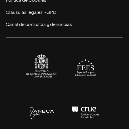
Política de Cookies
UNIR Revista
Cláusulas legales RGPD
Eventos
Canal de consultas y denuncias
Alianzas corporativas
Sala de prensa
Contacto