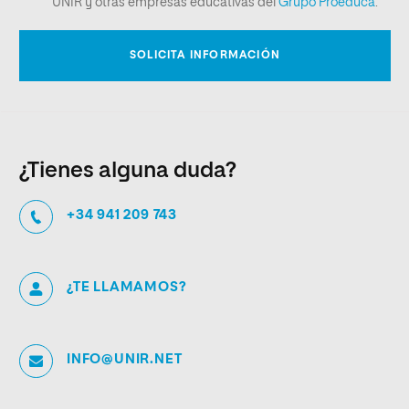
¿Tienes alguna duda?
+34 941 209 743
¿TE LLAMAMOS?
INFO@UNIR.NET