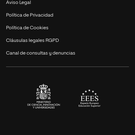
Nuestro Equipo
Aviso Legal
Postgrados
Trabaja en UNIR
Política de Privacidad
Cursos Universitarios
Actualidad
Política de Cookies
UNIR Revista
Cláusulas legales RGPD
Eventos
Canal de consultas y denuncias
Alianzas corporativas
Sala de prensa
Contacto