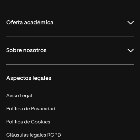
Internacional
de
La
Rioja
Oferta académica
Grados
Sobre nosotros
Másteres Oficiales
Másteres Propios
Misión y Valores
Aspectos legales
Doctorados
Facultades
Experto Universitario
Nuestro Equipo
Aviso Legal
Postgrados
Trabaja en UNIR
Política de Privacidad
Cursos Universitarios
Actualidad
Política de Cookies
UNIR Revista
Cláusulas legales RGPD