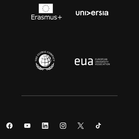
Síguenos
Síguenos
Síguenos
Síguenos
Síguenos
Síguenos
en
en
en
en
en
en
Facebook
YouTube
LinkedIn
Instagram
Twitter
Tiktok