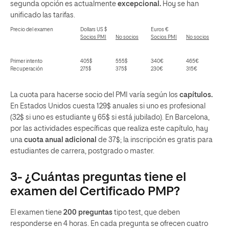
segunda opción es actualmente
excepcional.
Hoy se han
unificado las tarifas.
Precio del examen
Dollars US $
Euros €
Socios PMI
No
socios
Socios PMI
No
socios
Primer intento
405$
555$
340€
465€
Recuperación
275$
375$
230€
315€
La cuota para hacerse socio del PMI varía según los
capítulos.
En Estados Unidos cuesta 129$ anuales si uno es profesional
(32$ si uno es estudiante y 65$ si está jubilado). En Barcelona,
por las actividades específicas que realiza este capítulo, hay
una
cuota anual adicional
de 37$; la inscripción es gratis para
estudiantes de carrera, postgrado o master.
3- ¿Cuántas preguntas tiene el
examen del Certificado PMP?
El examen tiene
200 preguntas
tipo test, que deben
responderse en 4 horas. En cada pregunta se ofrecen cuatro