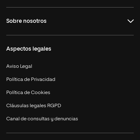
Grados
Sobre nosotros
Másteres Oficiales
Másteres Propios
Misión y Valores
Aspectos legales
Doctorados
Facultades
Experto Universitario
Nuestro Equipo
Aviso Legal
Postgrados
Trabaja en UNIR
Política de Privacidad
Cursos Universitarios
Actualidad
Política de Cookies
UNIR Revista
Cláusulas legales RGPD
Eventos
Canal de consultas y denuncias
Alianzas corporativas