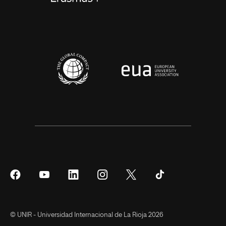
Síguenos
Síguenos
Síguenos
Síguenos
Síguenos
Síguenos
en
en
en
en
en
en
Facebook
YouTube
LinkedIn
Instagram
Twitter
Tiktok
© UNIR - Universidad Internacional de La Rioja 2026