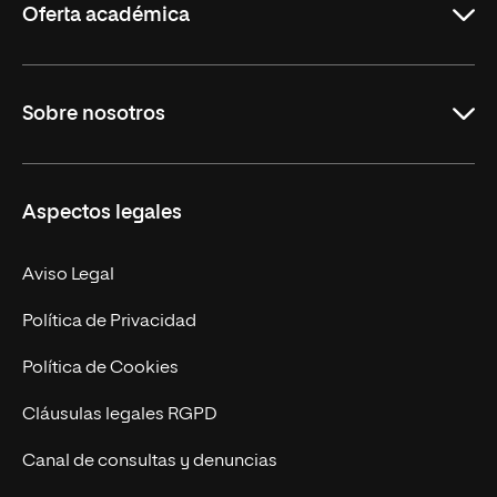
Oferta académica
Grados
Sobre nosotros
Másteres Oficiales
Másteres Propios
Misión y Valores
Aspectos legales
Doctorados
Facultades
Experto Universitario
Nuestro Equipo
Aviso Legal
Postgrados
Trabaja en UNIR
Política de Privacidad
Cursos Universitarios
Actualidad
Política de Cookies
UNIR Revista
Cláusulas legales RGPD
Eventos
Canal de consultas y denuncias