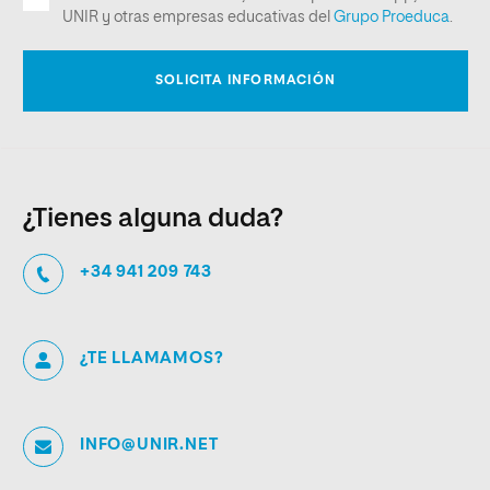
¿Tienes alguna duda?
+34 941 209 743
¿TE LLAMAMOS?
INFO@UNIR.NET