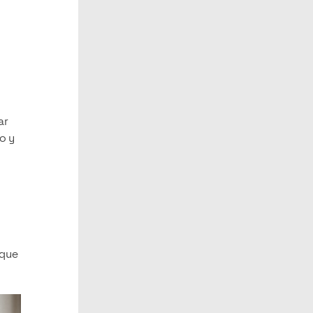
ar
o y
 que