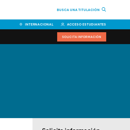
BUSCA UNA TITULACIÓN
INTERNACIONAL
ACCESO ESTUDIANTES
SOLICITA INFORMACIÓN
Facultad de Ciencias de la
Educación y Humanidades
Facultad de Ciencias de la
Salud
Facultad de Economía y
Empresa
Escuela Superior de Ingeniería
y Tecnología (ESIT)
Facultad de Derecho