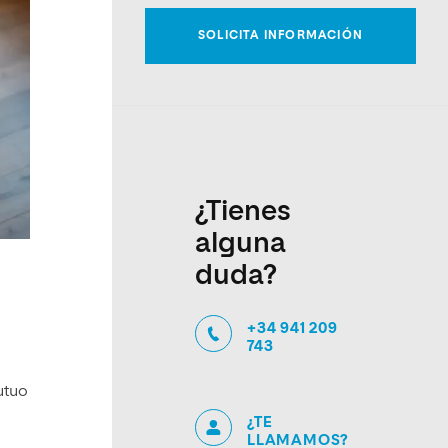
¿Tienes
alguna
duda?
+34 941 209
743
utuo
¿TE
LLAMAMOS?