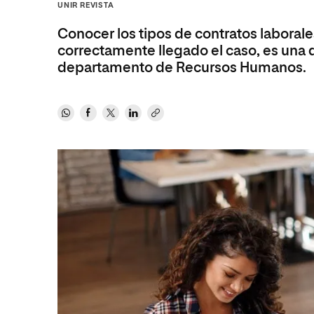
Diseño
Ingeniería y Tecnología
UNIR REVISTA
Ciencias P
Escuela de Humanidades
Ofici
Ciencias de la Salud
Diseño
Internacio
Inter
Conocer los tipos de contratos laborale
Normas de Organización y
correctamente llegado el caso, es una d
Ciencias Sociales
Ciencias de la Salud
Funcionamiento
departamento de Recursos Humanos.
Humanidades
Ciencias Sociales
Artes
Humanidades
Música
Artes
Música