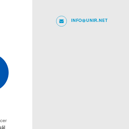
INFO@UNIR.NET
ocer
uál