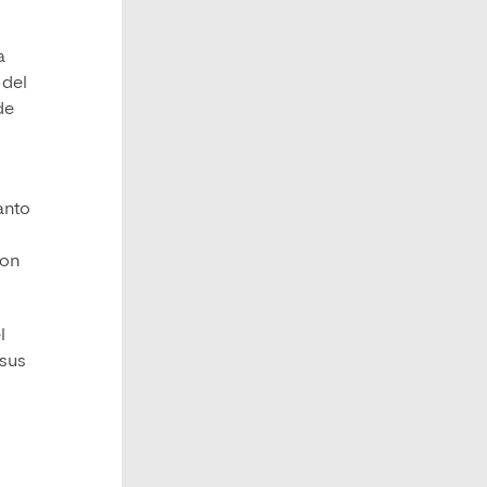
a
 del
de
anto
con
l
 sus