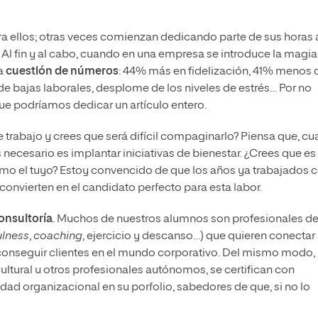
a ellos; otras veces comienzan dedicando parte de sus horas 
Al fin y al cabo, cuando en una empresa se introduce la magia
na
cuestión de números
: 44% más en fidelización, 41% menos 
bajas laborales, desplome de los niveles de estrés… Por no
que podríamos dedicar un artículo entero.
trabajo y crees que será difícil compaginarlo? Piensa que, cu
necesario es implantar iniciativas de bienestar. ¿Crees que es
mo el tuyo? Estoy convencido de que los años ya trabajados 
convierten en el candidato perfecto para esta labor.
onsultoría
. Muchos de nuestros alumnos son profesionales de
ulness
,
coaching
, ejercicio y descanso…) que quieren conectar
onseguir clientes en el mundo corporativo. Del mismo modo,
ltural u otros profesionales autónomos, se certifican con
idad organizacional en su porfolio, sabedores de que, si no lo