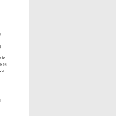
n
).
a la
a su
ivo
l