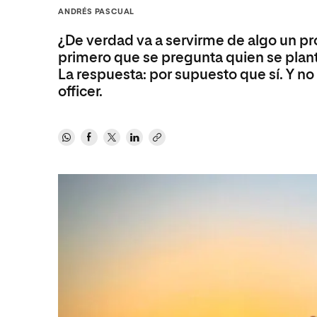
Diseño
Ingeniería y Tecnología
ANDRÉS PASCUAL
Ciencias P
Escuela de Humanidades
Ofici
Ciencias de la Salud
Diseño
Internacio
Inter
¿De verdad va a servirme de algo un pr
Normas de Organización y
Ciencias Sociales
Ciencias de la Salud
Funcionamiento
primero que se pregunta quien se plante
La respuesta: por supuesto que sí. Y no 
Humanidades
Ciencias Sociales
officer.
Artes
Humanidades
Música
Artes
Música