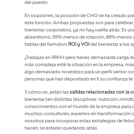
del puesto.
En ocasiones, la posición de CHO se ha creado par
esta función. Ambas propuestas son para celebrar. 
bienestar corporativo, ya no hay vuelta atrás. Es u
absentismo, 55% menos de rotación, 66% menos de 
hablar del llamativo
ROI y VOI
del bienestar a los 
¿Trabajas en RRHH pero tienes demasiada carga de 
más compleja esté la situación en la empresa, más 
algo demasiado novedoso para un perfil sénior co
personas que han depositado en ti su confianza te 
Y, cómo no, están las
salidas relacionadas con la c
bienestar (en distintas disciplinas: nutrición,
mindf
conocimientos con el mundo de la empresa para c
muchos consultores, expertos en transformación cu
nosotros para incorporar estas estrategias de felic
hacen, se estarán quedando atrás.