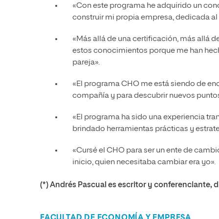
«Con este programa he adquirido un con
construir mi propia empresa, dedicada al 
«Más allá de una certificación, más allá 
estos conocimientos porque me han hec
pareja».
«El programa CHO me está siendo de eno
compañía y para descubrir nuevos puntos 
«El programa ha sido una experiencia tra
brindado herramientas prácticas y estrate
«Cursé el CHO para ser un ente de cambi
inicio, quien necesitaba cambiar era yo».
(*) Andrés Pascual es escritor y conferenciante, 
FACULTAD DE ECONOMÍA Y EMPRESA