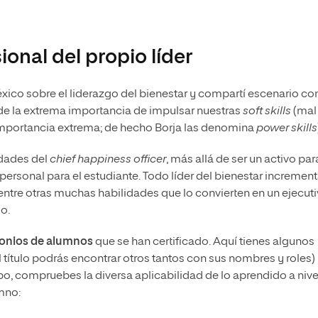
ional del propio líder
ico sobre el liderazgo del bienestar y compartí escenario co
 de la extrema importancia de impulsar nuestras
soft skills
(mal
importancia extrema; de hecho Borja las denomina
power skills
idades del
chief happiness officer
, más allá de ser un activo par
personal para el estudiante. Todo líder del bienestar increment
 entre otras muchas habilidades que lo convierten en un ejecut
o.
onios de alumnos
que se han certificado. Aquí tienes algunos
l título podrás encontrar otros tantos con sus nombres y roles)
o, compruebes la diversa aplicabilidad de lo aprendido a nive
mno: