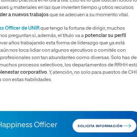
utilidad práctica en el día a día. Esto es lo que buscan todos l
ases y materiales en las que invierten tiempo y otros recursos
der a nuevos trabajos
que se adecuen a su momento vital.
s Officer de UNIR
que tengo la fortuna de dirigir, muchos
os preguntan si, además, el título va a
potenciar su perfil
levar años trabajando esta forma de liderazgo que ya está
aún nos toca lidiar con algunos ejecutivos o comités con
das profesionales son tan abundantes como diversas. Solo has de
n muchos procesos selectivos, los departamentos de RRHH est
ienestar corporativo
. Y, atención, no solo para puestos de CH
s con estas habilidades.
Happiness Officer
SOLICITA INFORMACIÓN