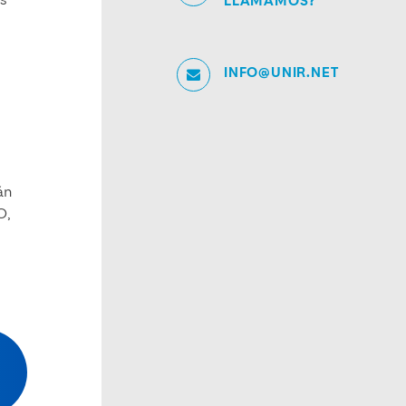
os
LLAMAMOS?
INFO@UNIR.NET
án
O,