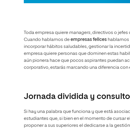
Toda empresa quiere
managers
, directivos o jefe
Cuando hablamos de
empresas felices
hablamos d
incorporar hábitos saludables, gestionar la incert
empresa quiere personas que dominen estas habili
aún pionera hace que pocos aspirantes puedan acred
corporativo, estarás marcando una diferencia con e
Jornada dividida y consulto
Si hay una palabra que funciona y que está asociad
estudiantes que, si bien en el momento de cursar e
proponer a sus superiores el dedicarse a la gestió