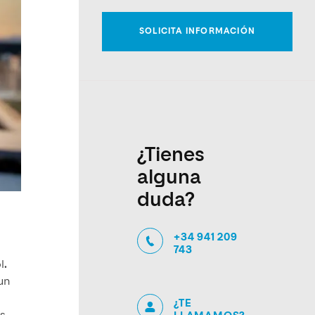
¿Tienes
alguna
duda?
+34 941 209
743
l
.
un
¿TE