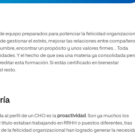
s de equipo preparados para potenciar la felicidad organizacion
e gestionar el estrés, mejorar las relaciones entre compañero
idumbre, encontrar un propósito y unos valores firmes… Toda
dades. Y el hecho de que sea una materia ya consolidada per
itar esta formación. Si estás certificado en bienestar
l resto.
ría
a al perfil de un CHO es la
proactividad
. Son ya muchos los
l título estaban trabajando en RRHH o puestos diferentes, tras
n de la felicidad organizacional han logrado generar la necesi