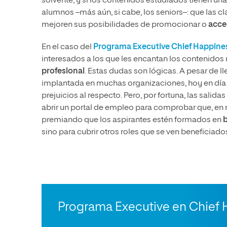
solvente; y si los contenidos estudiados tienen una 
alumnos –más aún, si cabe, los seniors–: que las cl
mejoren sus posibilidades de promocionar o
acce
En el caso del
Programa Executive Chief Happines
interesados a los que les encantan los contenidos n
profesional
. Estas dudas son lógicas. A pesar de l
implantada en muchas organizaciones, hoy en día 
prejuicios al respecto. Pero, por fortuna, las sali
abrir un portal de empleo para comprobar que, e
premiando que los aspirantes estén formados en
b
sino para cubrir otros roles que se ven beneficiado
Programa Executive en Chief 