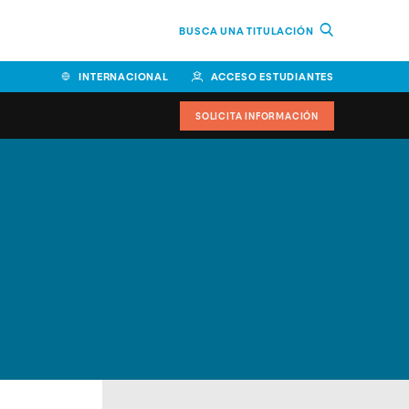
BUSCA UNA TITULACIÓN
INTERNACIONAL
ACCESO ESTUDIANTES
SOLICITA INFORMACIÓN
Facultad de Ciencias de la
Educación y Humanidades
Facultad de Ciencias de la
Salud
Facultad de Economía y
Empresa
Escuela Superior de Ingeniería
y Tecnología (ESIT)
Facultad de Derecho