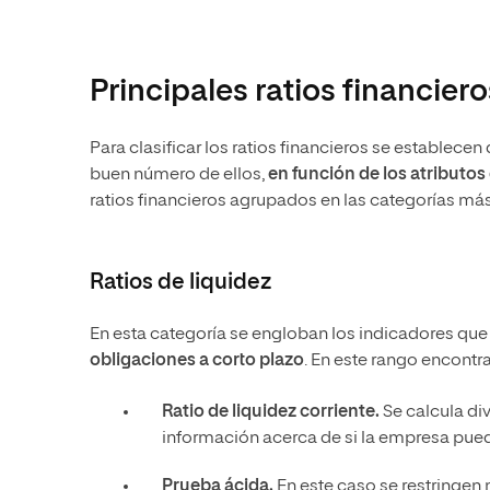
Principales ratios financiero
Para clasificar los ratios financieros se establece
buen número de ellos,
en función de los atributos
ratios financieros agrupados en las categorías m
Ratios de liquidez
En esta categoría se engloban los indicadores que
obligaciones a corto plazo
. En este rango encont
Ratio de liquidez corriente.
Se calcula div
información acerca de si la empresa pued
Prueba ácida.
En este caso se restringen