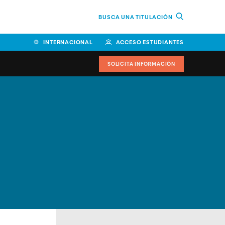
BUSCA UNA TITULACIÓN
INTERNACIONAL
ACCESO ESTUDIANTES
SOLICITA INFORMACIÓN
Facultad de Ciencias de la
Educación y Humanidades
Facultad de Ciencias de la
Salud
Facultad de Economía y
Empresa
Escuela Superior de Ingeniería
y Tecnología (ESIT)
Facultad de Derecho