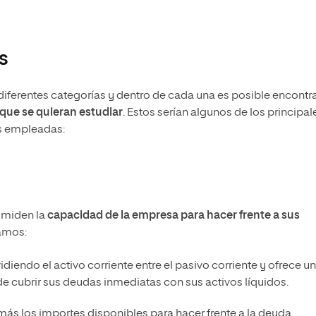
s
n diferentes categorías y dentro de cada una es posible encontr
 que se quieran estudiar
. Estos serían algunos de los principal
ás empleadas:
 miden la
capacidad de la empresa para hacer frente a sus
ramos:
idiendo el activo corriente entre el pasivo corriente y ofrece u
e cubrir sus deudas inmediatas con sus activos líquidos.
 más los importes disponibles para hacer frente a la deuda