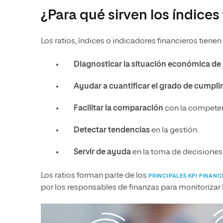
¿Para qué sirven los índices
Los ratios, índices o indicadores financieros tiene
Diagnosticar la situación económica de
Ayudar a cuantificar el grado de cumpl
Facilitar la comparación
con la competenc
Detectar tendencias
en la gestión.
Servir de ayuda
en la toma de decisiones
Los ratios forman parte de los
PRINCIPALES KPI FINANC
por los responsables de finanzas para monitorizar