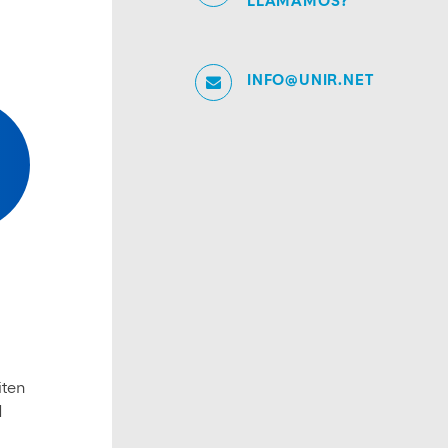
LLAMAMOS?
INFO@UNIR.NET
iten
l