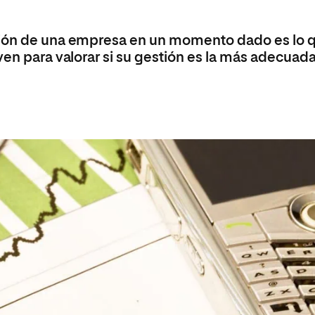
Máster Universitario en Psicopedagogía
olíticas y Relaciones
Acceso universitario para
na de Movilidad
nales
mayores
nacional
Máster Universitario en Atención Temprana y
ción de una empresa en un momento dado es lo 
Desarrollo Infantil
ven para valorar si su gestión es la más adecuada
Máster Universitario en Enseñanza de Español
como Lengua Extranjera (ELE)