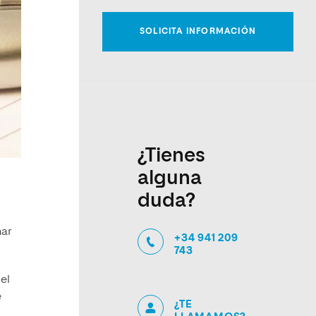
¿Tienes
alguna
duda?
har
+34 941 209
743
 el
e
¿TE