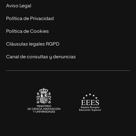
Experto Universitario
Nuestro Equipo
Aviso Legal
Postgrados
Trabaja en UNIR
Política de Privacidad
Cursos Universitarios
Actualidad
Política de Cookies
UNIR Revista
Cláusulas legales RGPD
Eventos
Canal de consultas y denuncias
Alianzas corporativas
Sala de prensa
Contacto