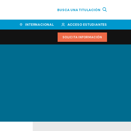
BUSCA UNA TITULACIÓN
INTERNACIONAL
ACCESO ESTUDIANTES
SOLICITA INFORMACIÓN
Facultad de Ciencias de la
Educación y Humanidades
Facultad de Ciencias de la
Salud
Facultad de Economía y
Empresa
Escuela Superior de Ingeniería
y Tecnología (ESIT)
Facultad de Derecho