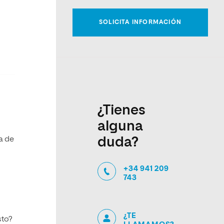
¿Tienes
alguna
a de
duda?
+34 941 209
743
¿TE
sto?