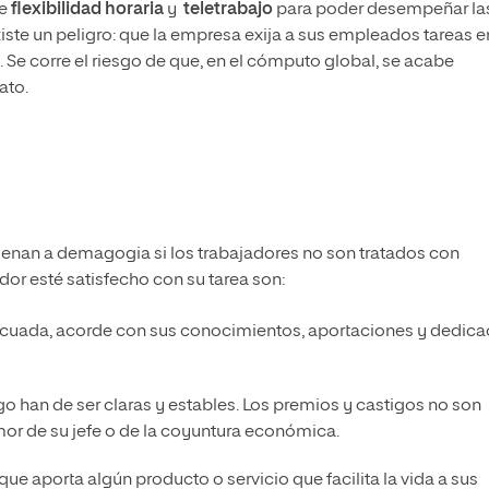
de
flexibilidad horaria
y
teletrabajo
para poder desempeñar la
iste un peligro: que la empresa exija a sus empleados tareas e
 Se corre el riesgo de que, en el cómputo global, se acabe
ato.
uenan a demagogia si los trabajadores no son tratados con
ador esté satisfecho con su tarea son:
ecuada, acorde con sus conocimientos, aportaciones y dedica
go han de ser claras y estables. Los premios y castigos no son
mor de su jefe o de la coyuntura económica.
que aporta algún producto o servicio que facilita la vida a sus