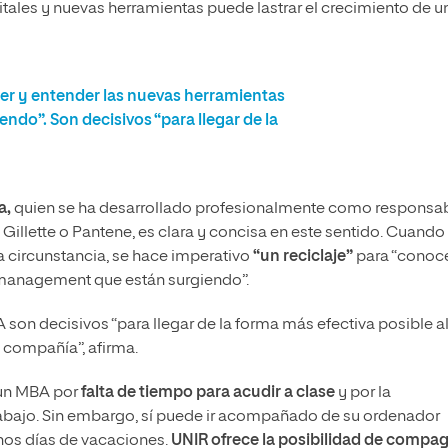
tales y nuevas herramientas puede lastrar el crecimiento de u
cer y entender las nuevas herramientas
do”. Son decisivos “para llegar de la
a,
quien se ha desarrollado profesionalmente como responsa
llette o Pantene, es clara y concisa en este sentido. Cuando
 circunstancia, se hace imperativo
“un reciclaje”
para “conoce
 management que están surgiendo”.
on decisivos “para llegar de la forma más efectiva posible a
 compañía”, afirma.
 un MBA por
falta de tiempo para acudir a clase
y por la
abajo. Sin embargo, sí puede ir acompañado de su ordenador
nos días de vacaciones.
UNIR ofrece la posibilidad de compag