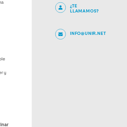
na
¿TE
LLAMAMOS?
INFO@UNIR.NET
ble
r y
l
inar