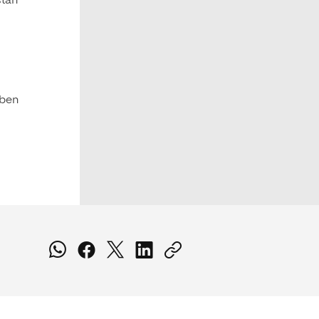
stán
eben