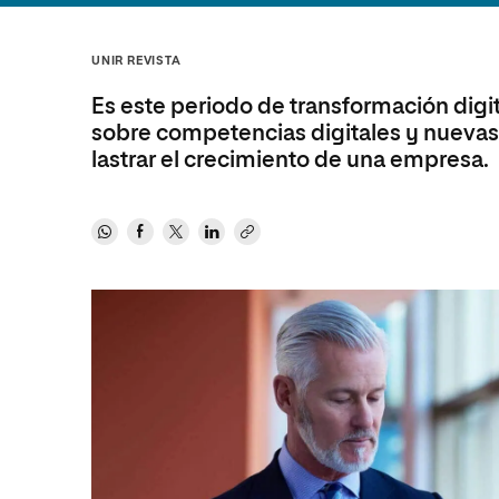
Diseño
Ingeniería y Tecnología
Ciencias P
Escuela de Humanidades
Ofici
Ciencias de la Salud
Diseño
Internacio
Inter
UNIR REVISTA
Normas de Organización y
Ciencias Sociales
Ciencias de la Salud
Funcionamiento
Es este periodo de transformación digit
Humanidades
Ciencias Sociales
sobre competencias digitales y nuevas 
lastrar el crecimiento de una empresa.
Artes
Humanidades
Música
Artes
Música