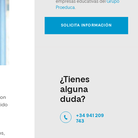
¿Tienes
alguna
con
duda?
tido
+34 941 209
743
os,