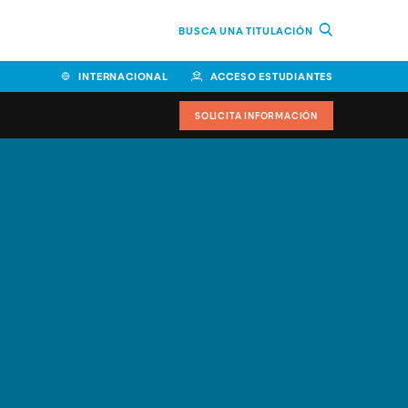
BUSCA UNA TITULACIÓN
INTERNACIONAL
ACCESO ESTUDIANTES
SOLICITA INFORMACIÓN
Facultad de Ciencias de la
Educación y Humanidades
Facultad de Ciencias de la
Salud
Facultad de Economía y
Empresa
Escuela Superior de Ingeniería
y Tecnología (ESIT)
Facultad de Derecho