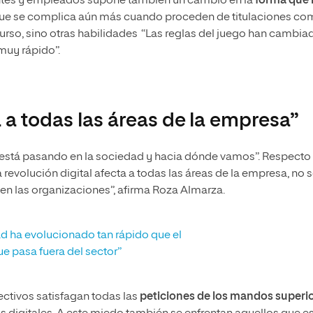
lientes y empleados supone también un cambio en la
forma que 
que se complica aún más cuando proceden de titulaciones c
urso, sino otras habilidades “Las reglas del juego han cambia
muy rápido”.
a a todas las áreas de la empresa”
qué está pasando en la sociedad y hacia dónde vamos”. Respecto 
 revolución digital afecta a todas las áreas de la empresa, no 
o en las organizaciones”, afirma Roza Almarza.
d ha evolucionado tan rápido que el
e pasa fuera del sector”
ectivos satisfagan todas las
peticiones de los mandos superi