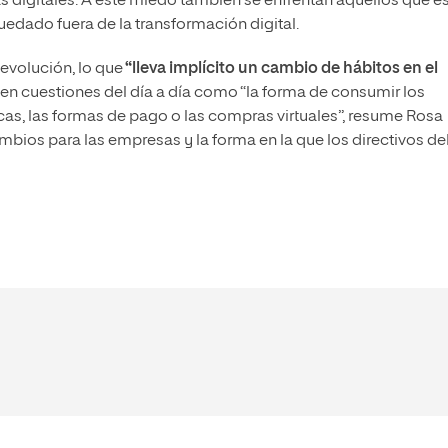
digitales. A este miedo también se enfrentan aquellos que e
edado fuera de la transformación digital.
 evolución, lo que
“lleva implícito un cambio de hábitos en el
y en cuestiones del día a día como “la forma de consumir los
as, las formas de pago o las compras virtuales”, resume Rosa
mbios para las empresas y la forma en la que los directivos d