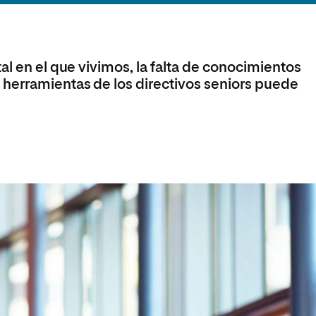
Máster Universitario en Psicopedagogía
olíticas y Relaciones
Acceso universitario para
na de Movilidad
nales
mayores
nacional
Máster Universitario en Atención Temprana y
Desarrollo Infantil
al en el que vivimos, la falta de conocimientos
Máster Universitario en Enseñanza de Español
como Lengua Extranjera (ELE)
herramientas de los directivos seniors puede