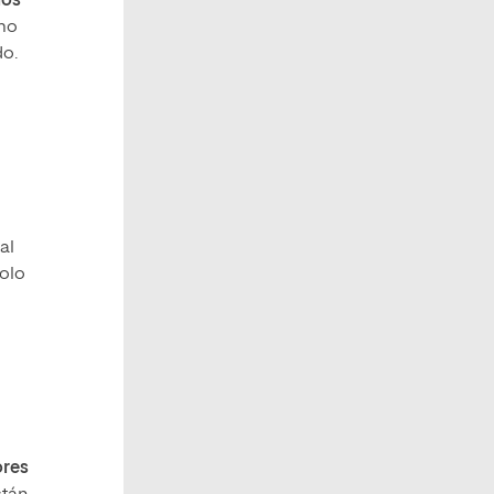
los
omo
do.
al
solo
ores