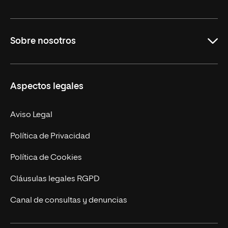
Grados
Sobre nosotros
Másteres Oficiales
Másteres Propios
Misión y Valores
Aspectos legales
Doctorados
Facultades
Experto Universitario
Nuestro Equipo
Aviso Legal
Postgrados
Trabaja en UNIR
Política de Privacidad
Cursos Universitarios
Actualidad
Política de Cookies
UNIR Revista
Cláusulas legales RGPD
Eventos
Canal de consultas y denuncias
Alianzas corporativas