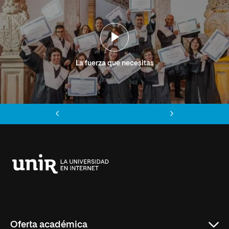
La fuerza que necesitas
Anterior
Siguiente
Universidad
Internacional
de
La
Rioja
Oferta académica