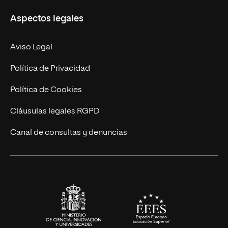
Misión y Valores
Aspectos legales
Doctorados
Facultades
Experto Universitario
Nuestro Equipo
Aviso Legal
Postgrados
Trabaja en UNIR
Política de Privacidad
Cursos Universitarios
Actualidad
Política de Cookies
UNIR Revista
Cláusulas legales RGPD
Eventos
Canal de consultas y denuncias
Alianzas corporativas
Sala de prensa
Contacto