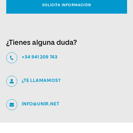
¿Tienes alguna duda?
+34 941 209 743
¿TE LLAMAMOS?
INFO@UNIR.NET