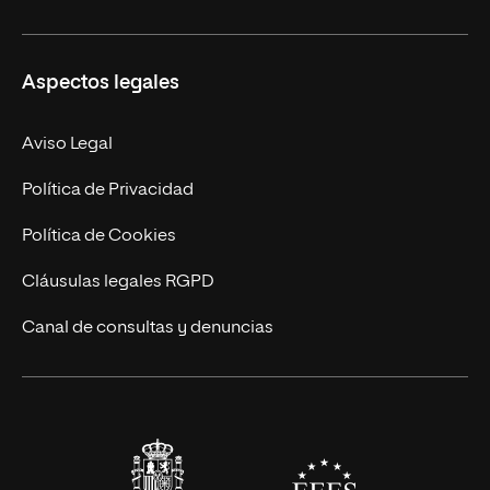
Másteres Propios
Misión y Valores
Aspectos legales
Doctorados
Facultades
Experto Universitario
Nuestro Equipo
Aviso Legal
Postgrados
Trabaja en UNIR
Política de Privacidad
Cursos Universitarios
Actualidad
Política de Cookies
UNIR Revista
Cláusulas legales RGPD
Eventos
Canal de consultas y denuncias
Alianzas corporativas
Sala de prensa
Contacto