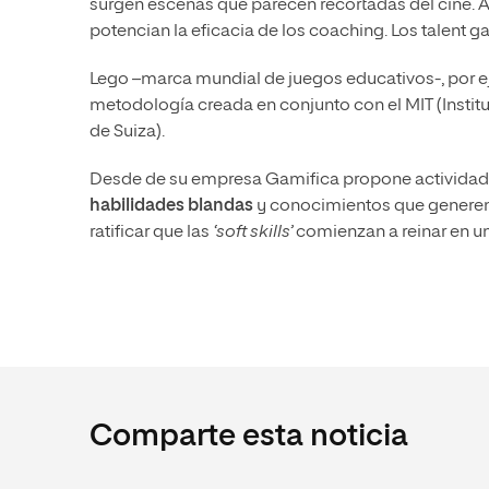
surgen escenas que parecen recortadas del cine. Al
potencian la eficacia de los coaching. Los talent 
Lego –marca mundial de juegos educativos-, por e
metodología creada en conjunto con el MIT (Instit
de Suiza).
Desde de su empresa Gamifica propone actividad
habilidades blandas
y conocimientos que generen 
ratificar que las
‘soft skills’
comienzan a reinar en u
Comparte esta noticia