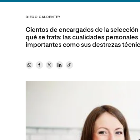
Diseño
Ingeniería y Tecnología
Ciencias P
Escuela de Humanidades
Ofici
Ciencias de la Salud
Diseño
Internacio
Inter
DIEGO CALDENTEY
Normas de Organización y
Ciencias Sociales
Ciencias de la Salud
Funcionamiento
Cientos de encargados de la selección
Humanidades
Ciencias Sociales
qué se trata: las cualidades personales
importantes como sus destrezas técni
Artes
Humanidades
Música
Artes
Música