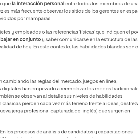
ro que
la interacción personal
entre todos los miembros de un
z es más frecuente observar los sitios de los gerentes en espa
divididos por mamparas.
 jefes y empleados o las referencias ‘físicas’ que indiquen el p
abajar en conjunto
y saber comunicarse en la estructura de las
realidad de hoy. En este contexto, las habilidades blandas son 
n cambiando las reglas del mercado: juegos en línea,
s digitales han empezado a reemplazar los modos tradicional
mbién se observan al detalle sus niveles de habilidades
s clásicas pierden cada vez más terreno frente a ideas, destrez
 nueva jerga profesional capturada del inglés) que surgen en
En los procesos de análisis de candidatos y capacitaciones