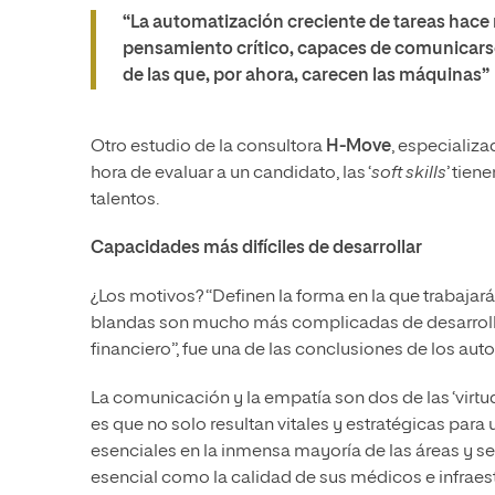
“La automatización creciente de tareas hace 
pensamiento crítico, capaces de comunicarse 
de las que, por ahora, carecen las máquinas”
Otro estudio de la consultora
H-Move
, especializ
hora de evaluar a un candidato, las ‘
soft skills
’ tien
talentos.
Capacidades más difíciles de desarrollar
¿Los motivos? “Definen la forma en la que trabajar
blandas son mucho más complicadas de desarrollar:
financiero”, fue una de las conclusiones de los auto
La comunicación y la empatía
son dos de las ‘vir
es que no solo resultan vitales y estratégicas par
esenciales en la inmensa mayoría de las áreas y se
esencial como la calidad de sus médicos e infraest