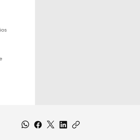
ios
e