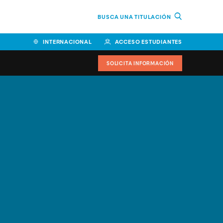
BUSCA UNA TITULACIÓN
INTERNACIONAL
ACCESO ESTUDIANTES
SOLICITA INFORMACIÓN
Facultad de Ciencias de la
Educación y Humanidades
Facultad de Ciencias de la
Salud
Facultad de Economía y
Empresa
Escuela Superior de Ingeniería
y Tecnología (ESIT)
Facultad de Derecho