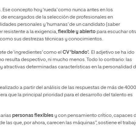
s. Ese concepto hoy ‘rueda’ como nunca antes en los
 de encargados de la selección de profesionales en
alidades personales y ‘humanas’ de un candidato (saber
 resistente a la exigencia,
flexible y abierto
para escuchar otr
es como sus destrezas técnicas y conocimientos.
te de ‘ingredientes’ como el
CV ‘blando’
.
El adjetivo se ha ido
 resulta despectivo, ni mucho menos. Todo lo contrario: las
atractivas determinadas características en la personalidad 
, realizado a partir del análisis de las respuestas de más de 400
era que la principal prioridad para el desarrollo del talento es
sarias
personas flexibles
y con pensamiento crítico, capaces 
e las que, por ahora, carecen las máquinas”, sostiene el trabaj