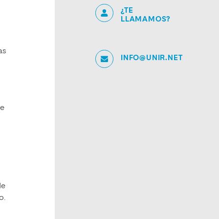
¿TE
LLAMAMOS?
as
INFO@UNIR.NET
de
0
de
o.