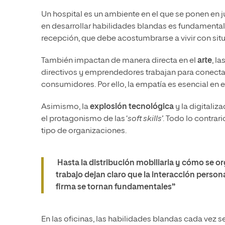
Un hospital es un ambiente en el que se ponen en 
en desarrollar habilidades blandas es fundamental
recepción, que debe acostumbrarse a vivir con sit
También impactan de manera directa en el
arte
, l
directivos y emprendedores trabajan para conectar 
consumidores. Por ello, la empatía es esencial en
Asimismo, la
explosión tecnológica
y la digitaliz
el protagonismo de las ‘
soft skills’
. Todo lo contrar
tipo de organizaciones.
Hasta la distribución mobiliaria y cómo se or
trabajo dejan claro que la interacción perso
firma se tornan fundamentales”
En las oficinas, las habilidades blandas cada vez s