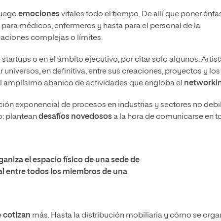
juego
emociones
vitales todo el tiempo. De allí que poner énfa
 para médicos, enfermeros y hasta para el personal de la
uaciones complejas o límites.
as startups o en el ámbito ejecutivo, por citar solo algunos. Artist
universos, en definitiva, entre sus creaciones, proyectos y los
 el amplísimo abanico de actividades que engloba el
networki
ación exponencial de procesos en industrias y sectores no debi
io: plantean
desafíos novedosos
a la hora de comunicarse en 
ganiza el espacio físico de una sede de
nal entre todos los miembros de una
e
cotizan
más. Hasta la distribución mobiliaria y cómo se orga