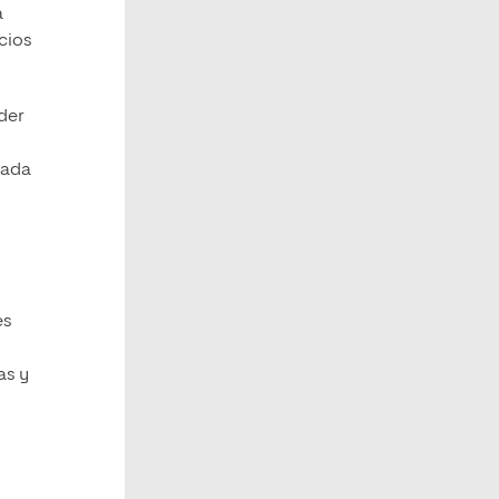
a
cios
oder
cada
es
as y