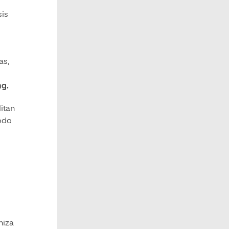
sis
as,
ng.
litan
todo
niza