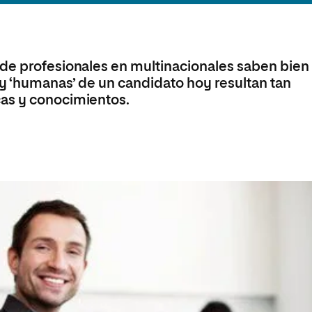
Máster Universitario en Psicopedagogía
olíticas y Relaciones
Acceso universitario para
na de Movilidad
nales
mayores
nacional
Máster Universitario en Atención Temprana y
Desarrollo Infantil
 de profesionales en multinacionales saben bien
Máster Universitario en Enseñanza de Español
como Lengua Extranjera (ELE)
 y ‘humanas’ de un candidato hoy resultan tan
cas y conocimientos.