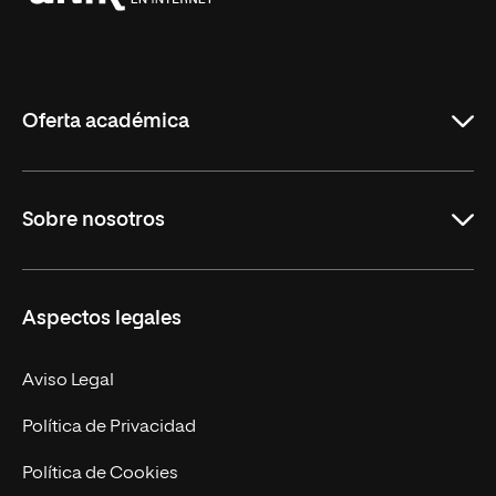
Universidad
Internacional
de
La
Rioja
Oferta académica
Grados
Sobre nosotros
Másteres Oficiales
Másteres Propios
Misión y Valores
Aspectos legales
Doctorados
Facultades
Experto Universitario
Nuestro Equipo
Aviso Legal
Postgrados
Trabaja en UNIR
Política de Privacidad
Cursos Universitarios
Actualidad
Política de Cookies