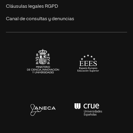
UNIR Revista
Cláusulas legales RGPD
Eventos
Canal de consultas y denuncias
Alianzas corporativas
Sala de prensa
Contacto