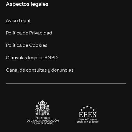
Aspectos legales
Doctorados
Facultades
Experto Universitario
Nuestro Equipo
Aviso Legal
Postgrados
Trabaja en UNIR
Política de Privacidad
Cursos Universitarios
Actualidad
Política de Cookies
UNIR Revista
Cláusulas legales RGPD
Eventos
Canal de consultas y denuncias
Alianzas corporativas
Sala de prensa
Contacto