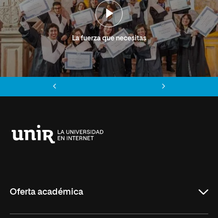
La fuerza que necesitas
Anterior
Siguiente
Universidad
Internacional
de
La
Rioja
Oferta académica