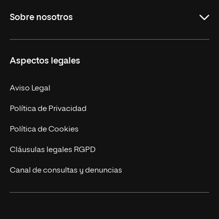
Grados
Sobre nosotros
Másteres Oficiales
Másteres Propios
Misión y Valores
Aspectos legales
Doctorados
Facultades
Experto Universitario
Nuestro Equipo
Aviso Legal
Postgrados
Trabaja en UNIR
Política de Privacidad
Cursos Universitarios
Actualidad
Política de Cookies
UNIR Revista
Cláusulas legales RGPD
Eventos
Canal de consultas y denuncias
Alianzas corporativas
Sala de prensa