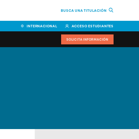
BUSCA UNA TITULACIÓN
INTERNACIONAL
ACCESO ESTUDIANTES
SOLICITA INFORMACIÓN
Facultad de Ciencias de la
Educación y Humanidades
Facultad de Ciencias de la
Salud
Facultad de Economía y
Empresa
Escuela Superior de Ingeniería
y Tecnología (ESIT)
Facultad de Derecho