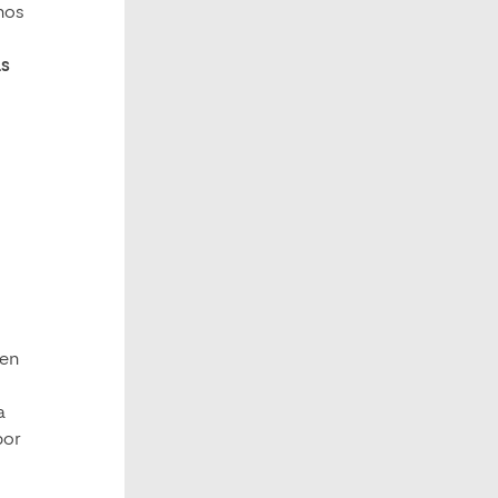
nos
as
 en
a
por