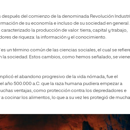
os después del comienzo de la denominada Revolución Industri
ormación de su economía e incluso de su sociedad en general.
aracterizado la producción de valor: tierra, capital y trabajo,
res de riqueza: la información y el conocimiento.
 es un término común de las ciencias sociales, el cual se refier
n la sociedad. Estos cambios, como hemos señalado, se vien
implicó el abandono progresivo de la vida nómada, fue el
r el año 500.000 a.C. que la raza humana pudiera empezar a
 muchas ventajas, como protección contra los depredadores e
a cocinar los alimentos, lo que a su vez les protegió de much