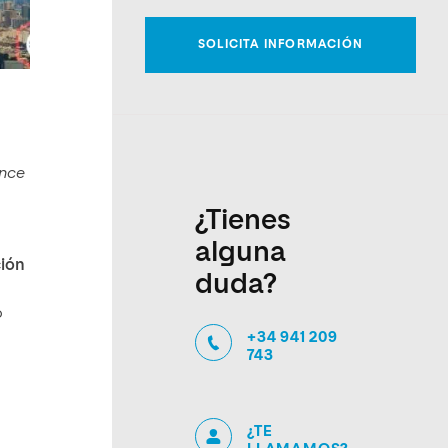
ence
¿Tienes
alguna
ción
duda?
o
+34 941 209
743
¿TE