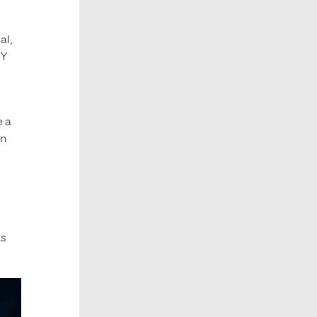
al,
 Y
e a
en
as