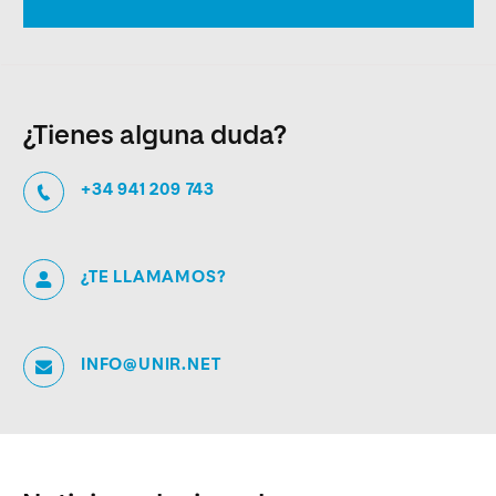
¿Tienes alguna duda?
+34 941 209 743
¿TE LLAMAMOS?
INFO@UNIR.NET