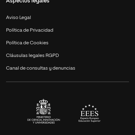
Aspectos legales
Doctorados
Facultades
Experto Universitario
Nuestro Equipo
Aviso Legal
Postgrados
Trabaja en UNIR
Política de Privacidad
Cursos Universitarios
Actualidad
Política de Cookies
UNIR Revista
Cláusulas legales RGPD
Eventos
Canal de consultas y denuncias
Alianzas corporativas
Sala de prensa
Contacto