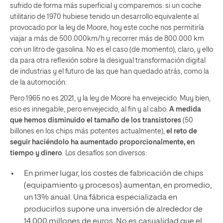
sufrido de forma más superficial y comparemos: si un coche
utilitario de 1970 hubiese tenido un desarrollo equivalente al
provocado por la ley de Moore, hoy este coche nos permitiría
viajar a más de 500.000km/h y recorrer más de 800.000 km
con un litro de gasolina. No es el caso (de momento), claro, y ello
da para otra reflexión sobre la desigual transformación digital
de industrias y el futuro de las que han quedado atrás, como la
de la automoción.
Pero 1965 no es 2021, y la ley de Moore ha envejecido. Muy bien,
eso es innegable, pero envejecido, al fin y al cabo.
A medida
que hemos disminuido el tamaño de los transistores
(50
billones en los chips más potentes actualmente),
el reto de
seguir haciéndolo ha aumentado proporcionalmente, en
tiempo y dinero
. Los desafíos son diversos:
En primer lugar, los costes de fabricación de chips
(equipamiento y procesos) aumentan, en promedio,
un 13% anual. Una fábrica especializada en
producirlos supone una inversión de alrededor de
14.000 millones de euros. No es casualidad que el