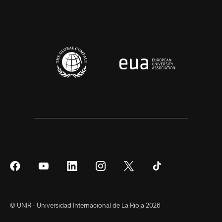
Síguenos
Síguenos
Síguenos
Síguenos
Síguenos
Síguenos
en
en
en
en
en
en
Facebook
YouTube
LinkedIn
Instagram
Twitter
Tiktok
© UNIR - Universidad Internacional de La Rioja 2026