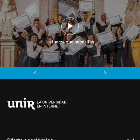
La fuerza que necesitas
Anterior
Siguiente
Universidad
Internacional
de
La
Rioja