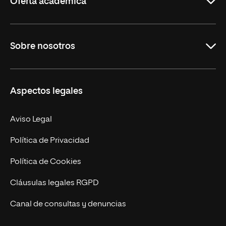
Oferta académica
Grados
Sobre nosotros
Másteres Oficiales
Másteres Propios
Misión y Valores
Aspectos legales
Doctorados
Facultades
Experto Universitario
Nuestro Equipo
Aviso Legal
Postgrados
Trabaja en UNIR
Política de Privacidad
Cursos Universitarios
Actualidad
Política de Cookies
UNIR Revista
Cláusulas legales RGPD
Eventos
Canal de consultas y denuncias
Alianzas corporativas