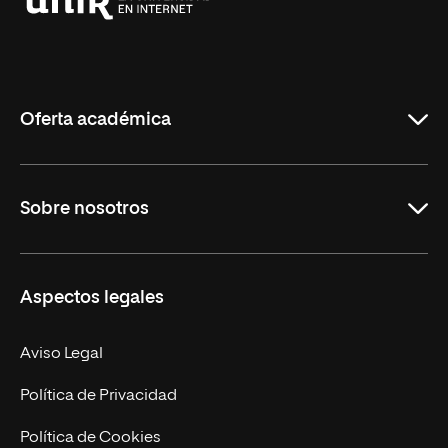
Universidad
Internacional
de
La
Rioja
Oferta académica
Grados
Sobre nosotros
Másteres Oficiales
Másteres Propios
Misión y Valores
Aspectos legales
Doctorados
Facultades
Experto Universitario
Nuestro Equipo
Aviso Legal
Postgrados
Trabaja en UNIR
Política de Privacidad
Cursos Universitarios
Actualidad
Política de Cookies