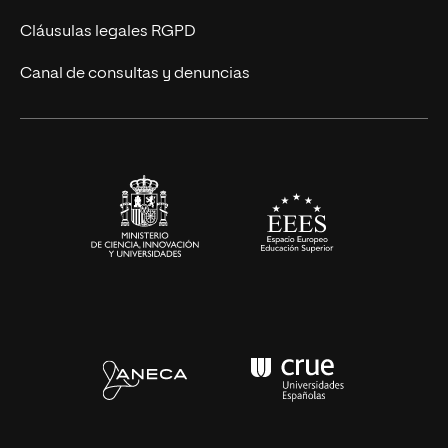
UNIR Revista
Cláusulas legales RGPD
Eventos
Canal de consultas y denuncias
Alianzas corporativas
Sala de prensa
Contacto