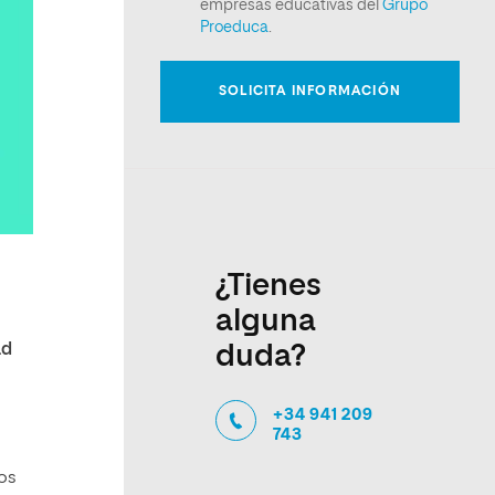
¿Tienes
alguna
ad
duda?
+34 941 209
743
los