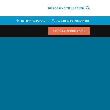
BUSCA UNA TITULACIÓN
INTERNACIONAL
ACCESO ESTUDIANTES
SOLICITA INFORMACIÓN
Facultad de Ciencias de la
Educación y Humanidades
Facultad de Ciencias de la
Salud
Facultad de Economía y
Empresa
Escuela Superior de Ingeniería
y Tecnología (ESIT)
Facultad de Derecho