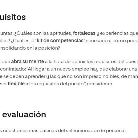
uisitos
untas: ¿Cuáles son las aptitudes,
fortalezas
y experiencias qu
les? ¿Cuál es el
‘kit de competencias’
necesario y cómo pue
onsolidando en la posición?
r que
abra su mente
a la hora de definir los requisitos del puest
 contratado: “Al llegar a un nuevo empleo hay que elaborar una
e se deben aprender y las que no son imprescindibles; de ma
 ser
flexible
a los requisitos del puesto”, consideran.
u evaluación
las cuestiones más básicas del seleccionador de personal.