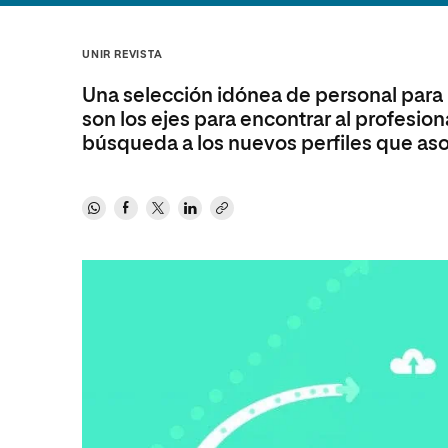
Diseño
Ingeniería y Tecnología
Ciencias P
Escuela de Humanidades
Ofici
Ciencias de la Salud
Diseño
Internacio
Inter
UNIR REVISTA
Normas de Organización y
Ciencias Sociales
Ciencias de la Salud
Funcionamiento
Una selección idónea de personal para 
Humanidades
Ciencias Sociales
son los ejes para encontrar al profesion
búsqueda a los nuevos perfiles que a
Artes
Humanidades
Música
Artes
Música