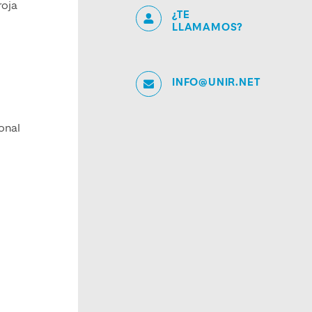
roja
¿TE
LLAMAMOS?
INFO@UNIR.NET
ional