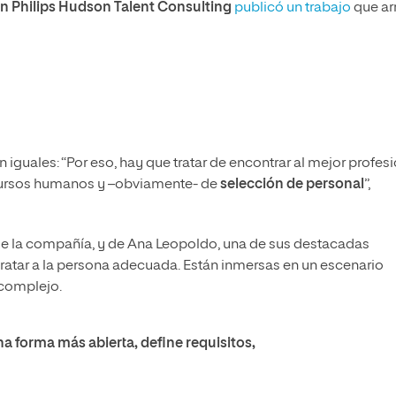
 Philips Hudson Talent
Consulting
publicó un trabajo
que ar
on iguales: “Por eso, hay que tratar de encontrar al mejor profes
recursos humanos y –obviamente- de
selección de personal
”,
 de la compañía, y de Ana Leopoldo, una de sus destacadas
tratar a la persona adecuada. Están inmersas en un escenario
 complejo.
na forma más abierta, define requisitos,