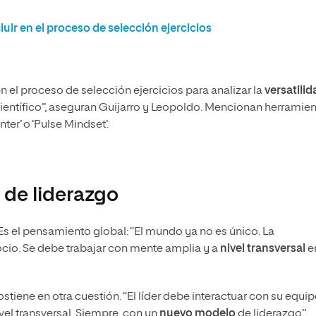
luir en el proceso de selección ejercicios
en el proceso de selección ejercicios para analizar la
versatilid
ientífico”, aseguran Guijarro y Leopoldo. Mencionan herramie
er’ o ‘Pulse Mindset’.
 de liderazgo
. Es el pensamiento global: “El mundo ya no es único. La
io. Se debe trabajar con mente amplia y a
nivel transversal
en
ostiene en otra cuestión. “El líder debe interactuar con su equi
vel transversal. Siempre, con un
nuevo modelo
de liderazgo”.