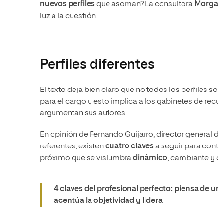
nuevos perfiles
que asoman? La consultora
Morgan
luz a la cuestión.
Perfiles diferentes
El texto deja bien claro que no todos los perfiles s
para el cargo y esto implica a los gabinetes de 
argumentan sus autores.
En opinión de Fernando Guijarro, director general
referentes, existen
cuatro claves
a seguir para con
próximo que se vislumbra
dinámico
, cambiante y
4 claves del profesional perfecto: piensa de u
acentúa la objetividad y lidera