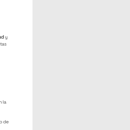
ad
y
ntas
 la
po de