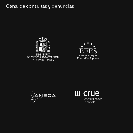
Eventos
Canal de consultas y denuncias
Alianzas corporativas
Sala de prensa
Contacto