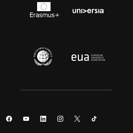
Síguenos
Síguenos
Síguenos
Síguenos
Síguenos
Síguenos
en
en
en
en
en
en
Facebook
YouTube
LinkedIn
Instagram
Twitter
Tiktok