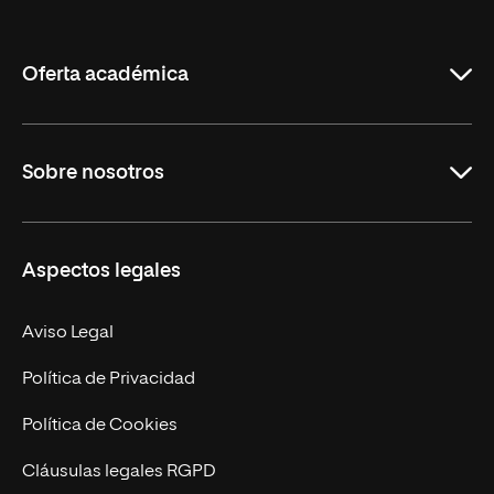
de
La
Rioja
Oferta académica
Grados
Sobre nosotros
Másteres Oficiales
Másteres Propios
Misión y Valores
Aspectos legales
Doctorados
Facultades
Experto Universitario
Nuestro Equipo
Aviso Legal
Postgrados
Trabaja en UNIR
Política de Privacidad
Cursos Universitarios
Actualidad
Política de Cookies
UNIR Revista
Cláusulas legales RGPD