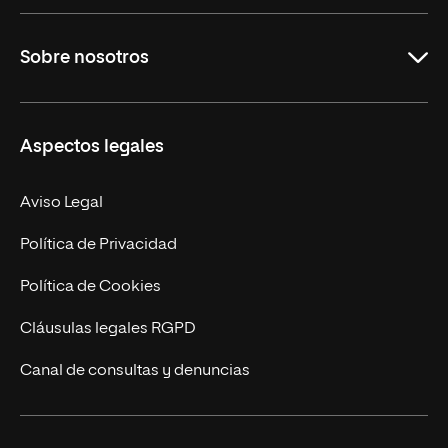
Grados
Sobre nosotros
Másteres Oficiales
Másteres Propios
Misión y Valores
Aspectos legales
Doctorados
Facultades
Experto Universitario
Nuestro Equipo
Aviso Legal
Postgrados
Trabaja en UNIR
Política de Privacidad
Cursos Universitarios
Actualidad
Política de Cookies
UNIR Revista
Cláusulas legales RGPD
Eventos
Canal de consultas y denuncias
Alianzas corporativas