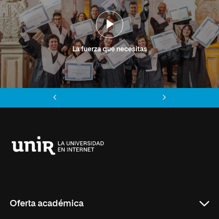
La fuerza que necesitas
Anterior
Siguiente
Universidad
Internacional
de
La
Rioja
Oferta académica