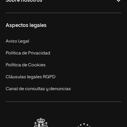
Sobre nosotros
Másteres Oficiales
Másteres Propios
Misión y Valores
Aspectos legales
Doctorados
Facultades
Experto Universitario
Nuestro Equipo
Aviso Legal
Postgrados
Trabaja en UNIR
Política de Privacidad
Cursos Universitarios
Actualidad
Política de Cookies
UNIR Revista
Cláusulas legales RGPD
Eventos
Canal de consultas y denuncias
Alianzas corporativas
Sala de prensa
Contacto