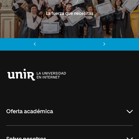
La fuerza que necesitas
Anterior
Siguiente
Universidad
Internacional
de
La
Rioja
Oferta académica
Grados