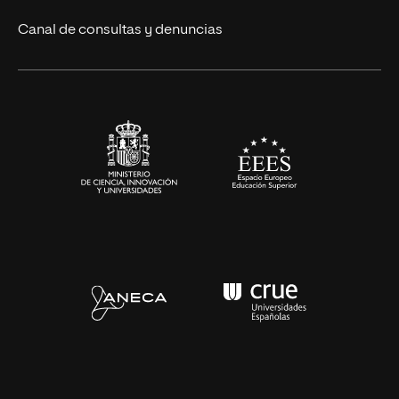
Eventos
Canal de consultas y denuncias
Alianzas corporativas
Sala de prensa
Contacto