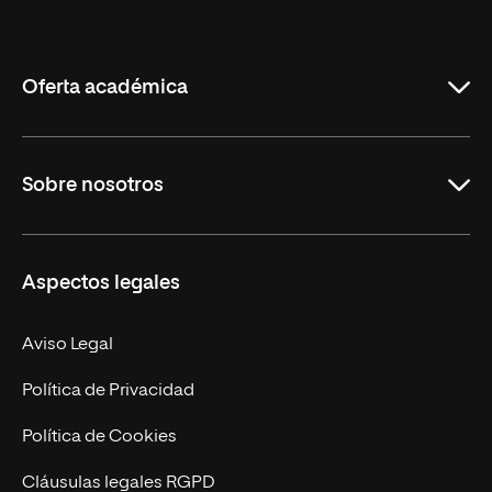
Internacional
de
La
Rioja
Oferta académica
Grados
Sobre nosotros
Másteres Oficiales
Másteres Propios
Misión y Valores
Aspectos legales
Doctorados
Facultades
Experto Universitario
Nuestro Equipo
Aviso Legal
Postgrados
Trabaja en UNIR
Política de Privacidad
Cursos Universitarios
Actualidad
Política de Cookies
UNIR Revista
Cláusulas legales RGPD