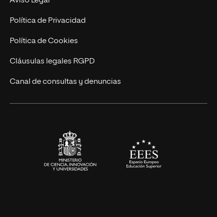
Aviso Legal
Postgrados
Trabaja en UNIR
Política de Privacidad
Cursos Universitarios
Actualidad
Política de Cookies
UNIR Revista
Cláusulas legales RGPD
Eventos
Canal de consultas y denuncias
Alianzas corporativas
Sala de prensa
Contacto