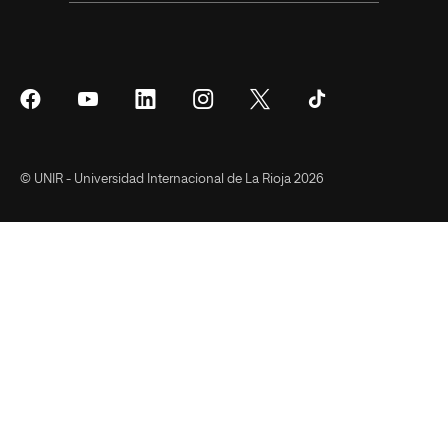
Síguenos
Síguenos
Síguenos
Síguenos
Síguenos
Síguenos
en
en
en
en
en
en
Facebook
YouTube
LinkedIn
Instagram
Twitter
Tiktok
© UNIR - Universidad Internacional de La Rioja 2026