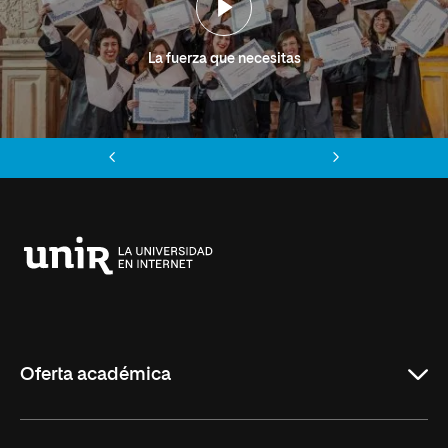
La fuerza que necesitas
Anterior
Siguiente
Universidad
Internacional
de
La
Rioja
Oferta académica
Grados