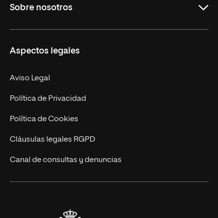
Sobre nosotros
Másteres Oficiales
Másteres Propios
Misión y Valores
Aspectos legales
Doctorados
Facultades
Experto Universitario
Nuestro Equipo
Aviso Legal
Postgrados
Trabaja en UNIR
Política de Privacidad
Cursos Universitarios
Actualidad
Política de Cookies
UNIR Revista
Cláusulas legales RGPD
Eventos
Canal de consultas y denuncias
Alianzas corporativas
Sala de prensa