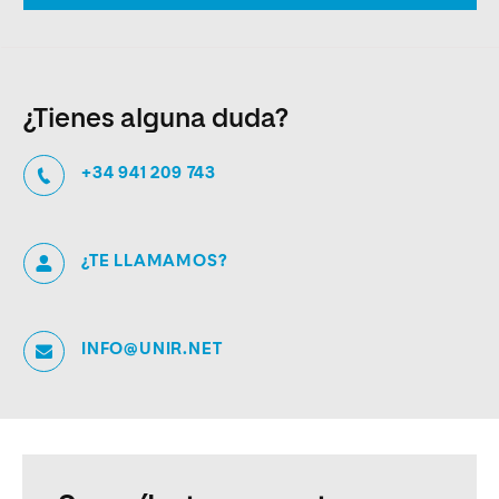
¿Tienes alguna duda?
+34 941 209 743
¿TE LLAMAMOS?
INFO@UNIR.NET