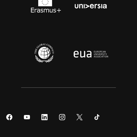
Síguenos
Síguenos
Síguenos
Síguenos
Síguenos
Síguenos
en
en
en
en
en
en
Facebook
YouTube
LinkedIn
Instagram
Twitter
Tiktok