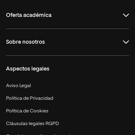
La
Rioja
Oferta académica
Grados
Sobre nosotros
Másteres Oficiales
Másteres Propios
Misión y Valores
Aspectos legales
Doctorados
Facultades
Experto Universitario
Nuestro Equipo
Aviso Legal
Postgrados
Trabaja en UNIR
Política de Privacidad
Cursos Universitarios
Actualidad
Política de Cookies
UNIR Revista
Cláusulas legales RGPD
Eventos