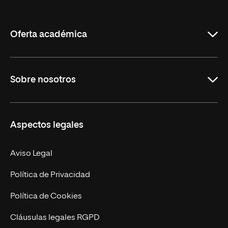
de
La
Rioja
Oferta académica
Grados
Sobre nosotros
Másteres Oficiales
Másteres Propios
Misión y Valores
Aspectos legales
Doctorados
Facultades
Experto Universitario
Nuestro Equipo
Aviso Legal
Postgrados
Trabaja en UNIR
Política de Privacidad
Cursos Universitarios
Actualidad
Política de Cookies
UNIR Revista
Cláusulas legales RGPD