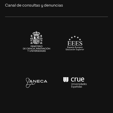
Eventos
Canal de consultas y denuncias
Alianzas corporativas
Sala de prensa
Contacto