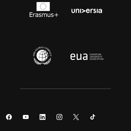
Síguenos
Síguenos
Síguenos
Síguenos
Síguenos
Síguenos
en
en
en
en
en
en
Facebook
YouTube
LinkedIn
Instagram
Twitter
Tiktok