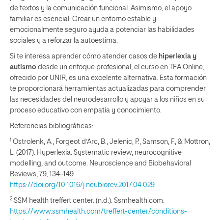
de textos y la comunicación funcional. Asimismo, el apoyo
familiar es esencial. Crear un entorno estable y
emocionalmente seguro ayuda a potenciar las habilidades
sociales y a reforzar la autoestima.
Si te interesa aprender cómo atender casos de
hiperlexia y
autismo
desde un enfoque profesional, el curso en TEA Online,
ofrecido por UNIR, es una excelente alternativa. Esta formación
te proporcionará herramientas actualizadas para comprender
las necesidades del neurodesarrollo y apoyar a los niños en su
proceso educativo con empatía y conocimiento.
Referencias bibliográficas:
1
Ostrolenk, A., Forgeot d’Arc, B., Jelenic, P., Samson, F., & Mottron,
L. (2017). Hyperlexia: Systematic review, neurocognitive
modelling, and outcome. Neuroscience and Biobehavioral
Reviews, 79, 134–149.
https://doi.org/10.1016/j.neubiorev.2017.04.029
2
SSM health treffert center. (n.d.). Ssmhealth.com.
https://www.ssmhealth.com/treffert-center/conditions-