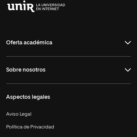
Universidad
Internacional
de
La
Rioja
Oferta académica
Grados
Sobre nosotros
Másteres Oficiales
Másteres Propios
Misión y Valores
Aspectos legales
Doctorados
Facultades
Experto Universitario
Nuestro Equipo
Aviso Legal
Postgrados
Trabaja en UNIR
Política de Privacidad