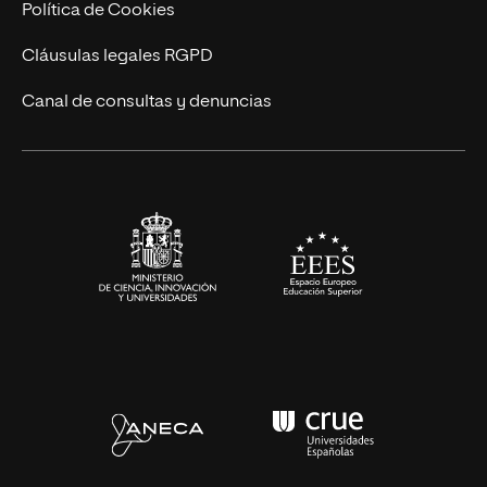
Cursos Universitarios
Actualidad
Política de Cookies
UNIR Revista
Cláusulas legales RGPD
Eventos
Canal de consultas y denuncias
Alianzas corporativas
Sala de prensa
Contacto