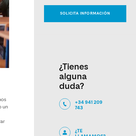
¿Tienes
alguna
duda?
nos
+34 941 209
o un
743
rar
¿TE