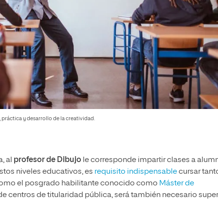
ráctica y desarrollo de la creatividad.
, al
profesor de Dibujo
le corresponde impartir clases a alum
estos niveles educativos, es
requisito indispensable
cursar tant
 como el posgrado habilitante conocido como
Máster de
 de centros de titularidad pública, será también necesario supe