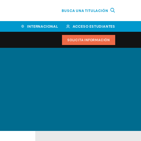
BUSCA UNA TITULACIÓN
INTERNACIONAL
ACCESO ESTUDIANTES
SOLICITA INFORMACIÓN
Facultad de Ciencias de la
Educación y Humanidades
Facultad de Ciencias de la
Salud
Facultad de Economía y
Empresa
Escuela Superior de Ingeniería
y Tecnología (ESIT)
Facultad de Derecho