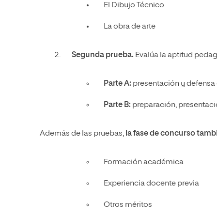
El Dibujo Técnico
La obra de arte
Segunda prueba.
Evalúa la aptitud pedag
Parte A:
presentación y defensa
Parte B:
preparación, presentaci
Además de las pruebas,
la fase de concurso tambi
Formación académica
Experiencia docente previa
Otros méritos