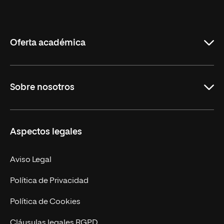
Universidad
Internacional
de
La
Rioja
Oferta académica
Grados
Sobre nosotros
Másteres Oficiales
Másteres Propios
Misión y Valores
Aspectos legales
Doctorados
Facultades
Experto Universitario
Nuestro Equipo
Aviso Legal
Postgrados
Trabaja en UNIR
Política de Privacidad
Cursos Universitarios
Actualidad
Política de Cookies
UNIR Revista
Cláusulas legales RGPD