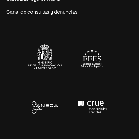
Eventos
Canal de consultas y denuncias
Alianzas corporativas
Sala de prensa
Contacto