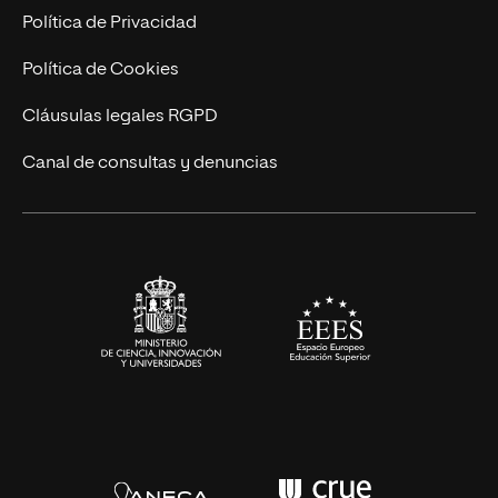
Postgrados
Trabaja en UNIR
Política de Privacidad
Cursos Universitarios
Actualidad
Política de Cookies
UNIR Revista
Cláusulas legales RGPD
Eventos
Canal de consultas y denuncias
Alianzas corporativas
Sala de prensa
Contacto