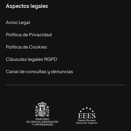
Aspectos legales
Doctorados
Facultades
Experto Universitario
Nuestro Equipo
Aviso Legal
Postgrados
Trabaja en UNIR
Política de Privacidad
Cursos Universitarios
Actualidad
Política de Cookies
UNIR Revista
Cláusulas legales RGPD
Eventos
Canal de consultas y denuncias
Alianzas corporativas
Sala de prensa
Contacto