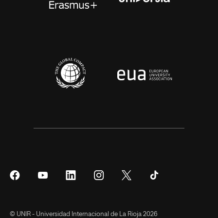
Síguenos
Síguenos
Síguenos
Síguenos
Síguenos
Síguenos
en
en
en
en
en
en
Facebook
YouTube
LinkedIn
Instagram
Twitter
Tiktok
© UNIR - Universidad Internacional de La Rioja 2026