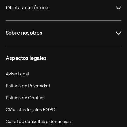
Rioja
Oferta académica
Grados
Sobre nosotros
Másteres Oficiales
Másteres Propios
Misión y Valores
Aspectos legales
Doctorados
Facultades
Experto Universitario
Nuestro Equipo
Aviso Legal
Postgrados
Trabaja en UNIR
Política de Privacidad
Cursos Universitarios
Actualidad
Política de Cookies
UNIR Revista
Cláusulas legales RGPD
Eventos
Canal de consultas y denuncias