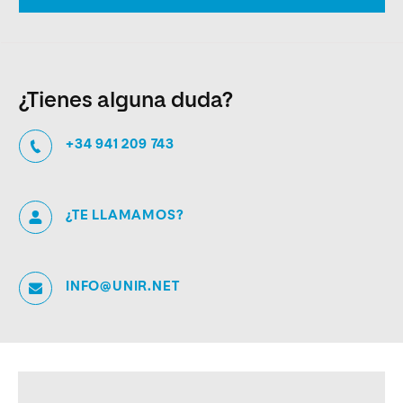
¿Tienes alguna duda?
+34 941 209 743
¿TE LLAMAMOS?
INFO@UNIR.NET