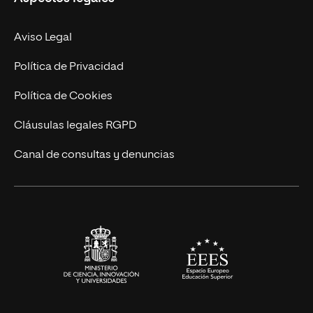
Doctorados
Facultades
Experto Universitario
Nuestro Equipo
Aviso Legal
Postgrados
Trabaja en UNIR
Política de Privacidad
Cursos Universitarios
Actualidad
Política de Cookies
UNIR Revista
Cláusulas legales RGPD
Eventos
Canal de consultas y denuncias
Alianzas corporativas
Sala de prensa
Contacto