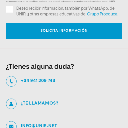
¿Tienes alguna duda?
+34 941 209 743
¿TE LLAMAMOS?
INFO@UNIR.NET