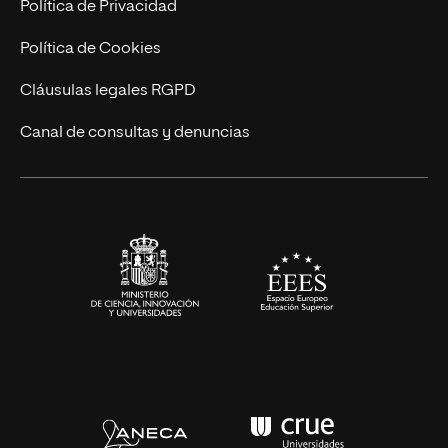
Trabaja en UNIR
Política de Privacidad
Cursos Universitarios
Actualidad
Política de Cookies
UNIR Revista
Cláusulas legales RGPD
Eventos
Canal de consultas y denuncias
Alianzas corporativas
Sala de prensa
Contacto