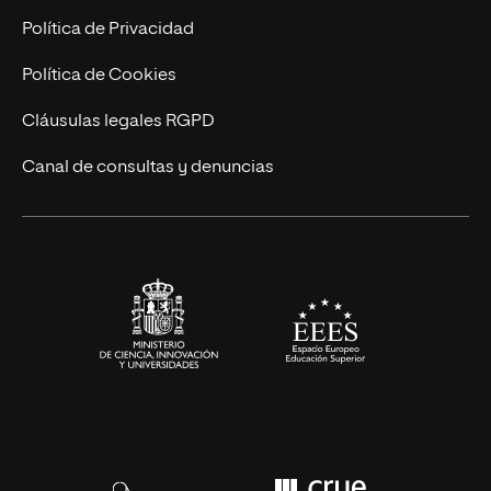
Postgrados
Trabaja en UNIR
Política de Privacidad
Cursos Universitarios
Actualidad
Política de Cookies
UNIR Revista
Cláusulas legales RGPD
Eventos
Canal de consultas y denuncias
Alianzas corporativas
Sala de prensa
Contacto