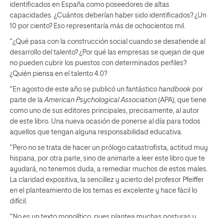
identificados en España como poseedores de altas
capacidades. ¿Cuántos deberían haber sido identificados? ¿Un
10 por ciento? Eso representaría más de ochocientos mil.
“¿Qué pasa con la construcción social cuando se desatiende al
desarrollo del talento? ¿Por qué las empresas se quejan de que
no pueden cubrir los puestos con determinados perfiles?
¿Quién piensa en el talento 4.0?
“En agosto de este año se publicó un fantástico
handbook
por
parte de la
American Psychological Association
(APA), que tiene
como uno de sus editores principales, precisamente, al autor
de este libro. Una nueva ocasión de ponerse al día para todos
aquellos que tengan alguna responsabilidad educativa.
“Pero no se trata de hacer un prólogo catastrofista, actitud muy
hispana, por otra parte, sino de animarte a leer este libro que te
ayudará, no tenemos duda, a remediar muchos de estos males.
La claridad expositiva, la sencillez y acierto del profesor Pfeiffer
en el planteamiento de los temas es excelente y hace fácil lo
difícil.
“No es un texto monolítico, pues plantea muchas posturas y