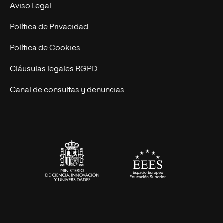
Experto Universitario
Nuestro Equipo
Aviso Legal
Postgrados
Trabaja en UNIR
Política de Privacidad
Cursos Universitarios
Actualidad
Política de Cookies
UNIR Revista
Cláusulas legales RGPD
Eventos
Canal de consultas y denuncias
Alianzas corporativas
Sala de prensa
Contacto