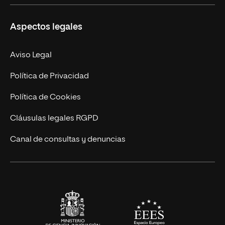
Másteres Propios
Misión y Valores
Aspectos legales
Doctorados
Facultades
Experto Universitario
Nuestro Equipo
Aviso Legal
Postgrados
Trabaja en UNIR
Política de Privacidad
Cursos Universitarios
Actualidad
Política de Cookies
UNIR Revista
Cláusulas legales RGPD
Eventos
Canal de consultas y denuncias
Alianzas corporativas
Sala de prensa
Contacto