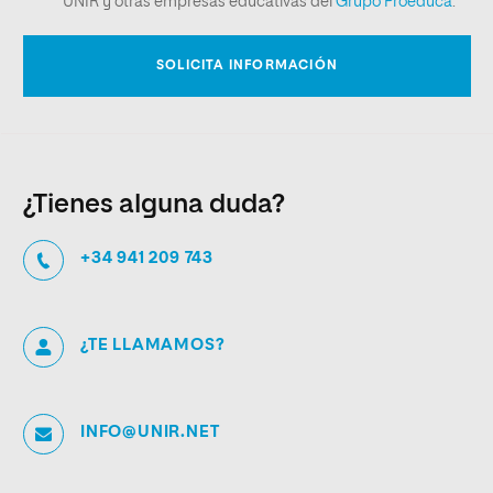
¿Tienes alguna duda?
+34 941 209 743
¿TE LLAMAMOS?
INFO@UNIR.NET