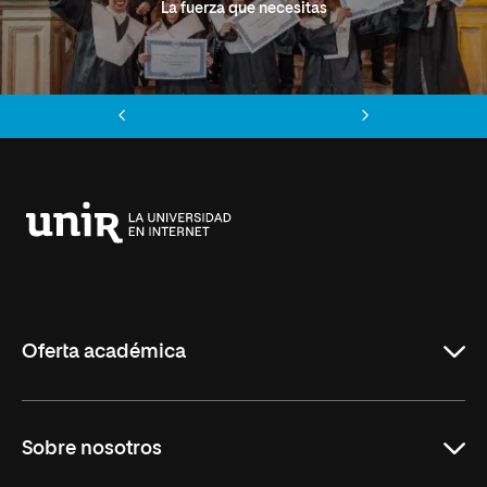
La fuerza que necesitas
Anterior
Siguiente
Universidad
Internacional
de
La
Rioja
Oferta académica
Grados
Sobre nosotros
Másteres Oficiales