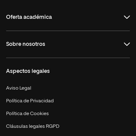
de
La
Rioja
Oferta académica
Grados
Sobre nosotros
Másteres Oficiales
Másteres Propios
Misión y Valores
Aspectos legales
Doctorados
Facultades
Experto Universitario
Nuestro Equipo
Aviso Legal
Postgrados
Trabaja en UNIR
Política de Privacidad
Cursos Universitarios
Actualidad
Política de Cookies
UNIR Revista
Cláusulas legales RGPD