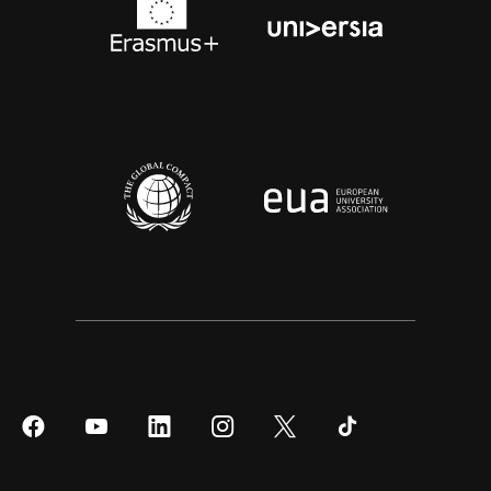
Síguenos
Síguenos
Síguenos
Síguenos
Síguenos
Síguenos
en
en
en
en
en
en
Facebook
YouTube
LinkedIn
Instagram
Twitter
Tiktok