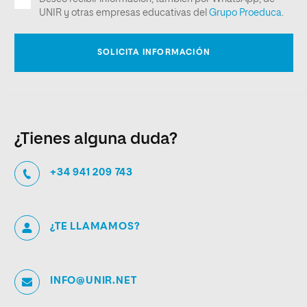
¿Tienes alguna duda?
+34 941 209 743
¿TE LLAMAMOS?
INFO@UNIR.NET