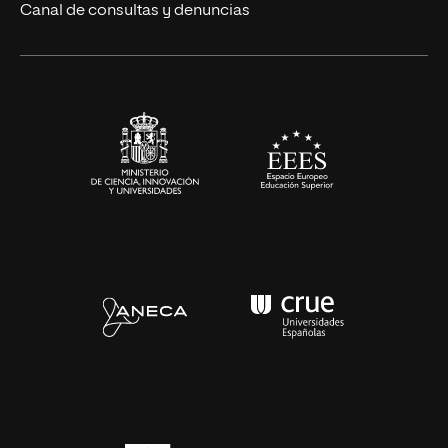
Eventos
Canal de consultas y denuncias
Alianzas corporativas
Sala de prensa
Contacto