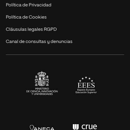
Postgrados
Trabaja en UNIR
Política de Privacidad
Cursos Universitarios
Actualidad
Política de Cookies
UNIR Revista
Cláusulas legales RGPD
Eventos
Canal de consultas y denuncias
Alianzas corporativas
Sala de prensa
Contacto