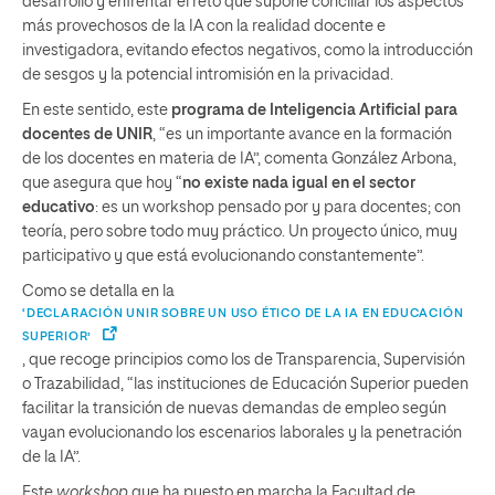
desarrollo y enfrentar el reto que supone conciliar los aspectos
más provechosos de la IA con la realidad docente e
investigadora, evitando efectos negativos, como la introducción
de sesgos y la potencial intromisión en la privacidad.
En este sentido, este
programa de Inteligencia Artificial para
docentes de UNIR
, “es un importante avance en la formación
de los docentes en materia de IA”, comenta González Arbona,
que asegura que hoy “
no existe nada igual en el sector
educativo
: es un workshop pensado por y para docentes; con
teoría, pero sobre todo muy práctico. Un proyecto único, muy
participativo y que está evolucionando constantemente”.
Como se detalla en la
‘DECLARACIÓN UNIR SOBRE UN USO ÉTICO DE LA IA EN EDUCACIÓN
SUPERIOR’
, que recoge principios como los de Transparencia, Supervisión
o Trazabilidad, “las instituciones de Educación Superior pueden
facilitar la transición de nuevas demandas de empleo según
vayan evolucionando los escenarios laborales y la penetración
de la IA”.
Este
workshop
que ha puesto en marcha la Facultad de