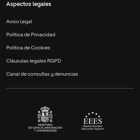
Aspectos legales
Doctorados
Facultades
Experto Universitario
Nuestro Equipo
Aviso Legal
Postgrados
Trabaja en UNIR
Política de Privacidad
Cursos Universitarios
Actualidad
Política de Cookies
UNIR Revista
Cláusulas legales RGPD
Eventos
Canal de consultas y denuncias
Alianzas corporativas
Sala de prensa
Contacto