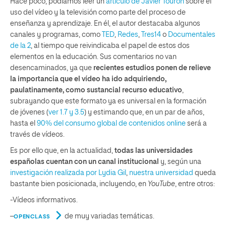
Hace poco, podíamos leer un
artículo de Javier Tourón
sobre el
uso del vídeo y la televisión como parte del proceso de
enseñanza y aprendizaje. En él, el autor destacaba algunos
canales y programas, como
TED
,
Redes
,
Tres14
o
Documentales
de la 2
, al tiempo que reivindicaba el papel de estos dos
elementos en la educación. Sus comentarios no van
desencaminados, ya que
recientes estudios ponen de relieve
la importancia que el vídeo ha ido adquiriendo,
paulatinamente, como sustancial recurso educativo
,
subrayando que este formato ya es universal en la formación
de jóvenes (
ver 1.7 y 3.5
) y estimando que, en un par de años,
hasta el
90% del consumo global de contenidos online
será a
través de vídeos.
Es por ello que, en la actualidad,
todas las universidades
españolas cuentan con un canal institucional
y, según una
investigación realizada por Lydia Gil
,
nuestra universidad
queda
bastante bien posicionada, incluyendo, en
YouTube
, entre otros:
-Vídeos informativos.
–
de muy variadas temáticas.
OPENCLASS