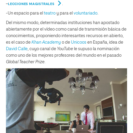
–
.
LECCIONES MAGISTRALES
-Un espacio para el
teatro
y para el
voluntariado
.
Del mismo modo, determinadas instituciones han apostado
abiertamente por el vídeo como canal de transmisión básica de
conocimientos, proponiendo interesantes recursos en abierto,
es el caso de
Khan Academy
o de
Unicoos
en España, idea de
David Calle
, cuyo canal de
YouTube
le supuso la nominación
como uno de los mejores profesores del mundo en el pasado
Global
Teacher
Prize
.