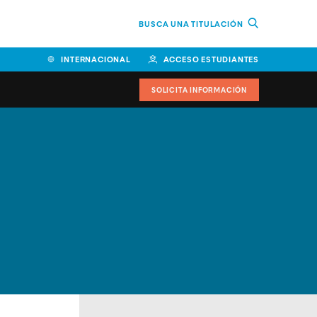
BUSCA UNA TITULACIÓN
INTERNACIONAL
ACCESO ESTUDIANTES
SOLICITA INFORMACIÓN
Facultad de Ciencias de la
Educación y Humanidades
Facultad de Ciencias de la
Salud
Facultad de Economía y
Empresa
Escuela Superior de Ingeniería
y Tecnología (ESIT)
Facultad de Derecho