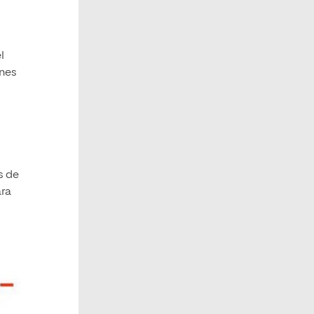
l
ones
s de
ara