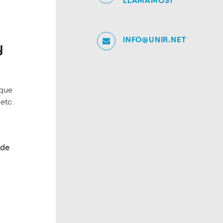
LLAMAMOS?
INFO@UNIR.NET
y
 que
etc.
 de