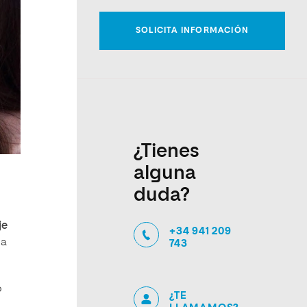
¿Tienes
alguna
duda?
je
+34 941 209
da
743
o
¿TE