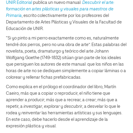
UNIR Editorial
publica un nuevo manual:
Descubrir el arte:
formación en artes plásticas y visuales para maestros de
Primaria
, escrito colectivamente por los profesores del
Departamento de Artes Plásticas y Visuales de la Facultad de
Educación de UNIR.
“Si yo pinto a mi perro exactamente como es, naturalmente
tendré dos perros, pero no una obra de arte”. Estas palabras del
novelista, poeta, dramaturgo y teórico del arte Johann
Wolfgang Goethe (1749-1832) sitúan gran parte de los ideales
que persiguen los autores de este manual: que los niños en las
horas de arte no se dediquen simplemente a copiar láminas o a
colorear y rellenar fichas prefabricadas.
Como explica en el prólogo el coordinador del libro, Martín
Caeiro, más que a copiar o reproducir, el niño tiene que
aprender a
producir
; más que a recrear, a
crear
; más que a
repetir, a
investigar
,
explorar
y
descubrir
, a desvelar lo que le
rodea y
reinventar
las herramientas artísticas y sus lenguajes.
En este caso, debe hacerlo desde el aprendizaje de la
expresión plástica y visual.