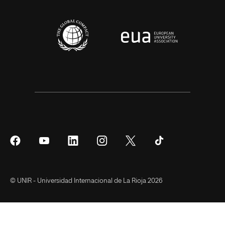
Síguenos
Síguenos
Síguenos
Síguenos
Síguenos
Síguenos
en
en
en
en
en
en
Facebook
YouTube
LinkedIn
Instagram
Twitter
Tiktok
© UNIR - Universidad Internacional de La Rioja 2026