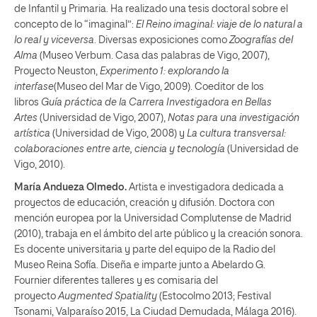
de Infantil y Primaria. Ha realizado una tesis doctoral sobre el
concepto de lo “imaginal”:
El Reino imaginal: viaje de lo natural a
lo real y viceversa
. Diversas exposiciones como
Zoografías del
Alma
(Museo Verbum. Casa das palabras de Vigo, 2007),
Proyecto Neuston,
Experimento 1: explorando la
interfase
(Museo del Mar de Vigo, 2009). Coeditor de los
libros
Guía práctica de la Carrera Investigadora en Bellas
Artes
(Universidad de Vigo, 2007),
Notas para una investigación
artística
(Universidad de Vigo, 2008) y
La cultura transversal:
colaboraciones entre arte, ciencia y tecnología
(Universidad de
Vigo, 2010).
María Andueza Olmedo.
Artista e investigadora dedicada a
proyectos de educación, creación y difusión. Doctora con
mención europea por la Universidad Complutense de Madrid
(2010), trabaja en el ámbito del arte público y la creación sonora.
Es docente universitaria y parte del equipo de la Radio del
Museo Reina Sofía. Diseña e imparte junto a Abelardo G.
Fournier diferentes talleres y es comisaria del
proyecto
Augmented Spatiality
(Estocolmo 2013; Festival
Tsonami, Valparaíso 2015, La Ciudad Demudada, Málaga 2016).