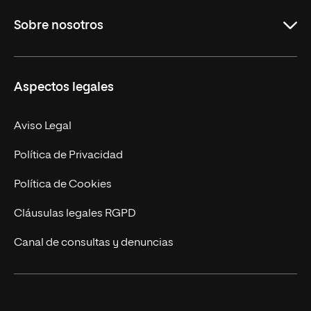
Grados
Sobre nosotros
Másteres Oficiales
Másteres Propios
Misión y Valores
Aspectos legales
Doctorados
Facultades
Experto Universitario
Nuestro Equipo
Aviso Legal
Postgrados
Trabaja en UNIR
Política de Privacidad
Cursos Universitarios
Actualidad
Política de Cookies
UNIR Revista
Cláusulas legales RGPD
Eventos
Canal de consultas y denuncias
Alianzas corporativas
Sala de prensa