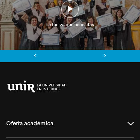
La fuerza que necesitas
Anterior
Siguiente
Universidad
Internacional
de
La
Rioja
Oferta académica