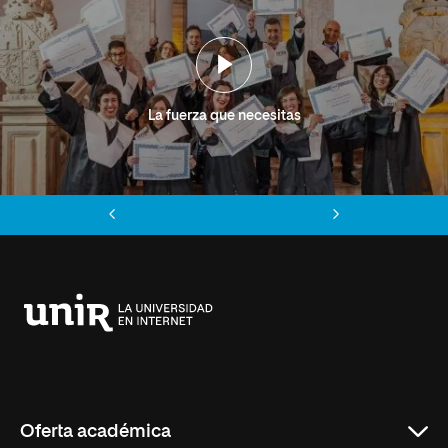
La fuerza que necesitas
Anterior
Siguiente
Universidad
Internacional
de
La
Rioja
Oferta académica