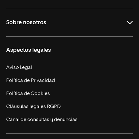
Grados
Sobre nosotros
Másteres Oficiales
Másteres Propios
Misión y Valores
Aspectos legales
Doctorados
Facultades
Experto Universitario
Nuestro Equipo
Aviso Legal
Postgrados
Trabaja en UNIR
Política de Privacidad
Cursos Universitarios
Actualidad
Política de Cookies
UNIR Revista
Cláusulas legales RGPD
Eventos
Canal de consultas y denuncias
Alianzas corporativas