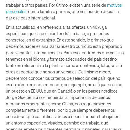
trabajar a otros países. Por último, existen una serie de
motivos
personales
, como familia o parejas, que nos pueden decidir a
dar ese paso internacional.
En la actualidad, en referencia a las
ofertas
, un 40% ya
especifican que la posición tendrá su base, o proyectos
concretos, en el extranjero. En este sentido, lo primero que
debemos hacer es analizar si nuestro currículo está preparado
para vacantes internacionales. Para eso tendremos que ver si lo
tenemos en el idioma y formato adecuados del país destino,
tanto en referencia a la plantilla como al contenido, fotografía u
otros aspectos que no son universales. Del mismo modo,
deberemos conocer los criterios de selección del país, que no
es el mismo en cada mercado, por ejemplo, no es igual solicitar
un puesto en EE.UU. que en Canadá o en los países nórdicos.
Jorge Guelbenzu nos recuerda la importancia de ciertos
mercados emergentes, como China, con requerimientos
completamente diferentes, por lo que siempre deberemos
considerar qué casuística vamos a necesitar para trabajar en
un entorno específico: visados, permiso de trabajo, qué
agencias emiten los diferentes permisos o papeles, para ver si